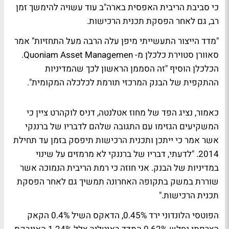
כי סביבת הריבית האפסית בארה"ב עוד עשויה להימשך זמן
רב, גם לאחר הפסקת תכנית הרכישות.
"מדד הייצור התעשייתי מיפן עלה הרבה מעל התחזיות" אמר
סאוורן סטוירת כלכלן מ- Quoniam Asset Managemen.
הכלכלן הוסיף "זה הסממן הראשון לכך שהמדיניות
ההתקפית של הבנק המרכזי תורמת לכלכלה המקומית".
כאמור, נציג הפד של מחוז אטלנטה, דניס לוקהרט ציין כי
המשקיעים הגזימו עם התגובה שלהם לדבריו של ברננקי
אשר אמר כי ייתכן ותכנית הרכישות תיפסק בזמן עד תחילת
2014. "לדעתי, דבריו של ברננקי לא מרמזים על שינוי
במדיניות של הבנק. אני חוזה כי רמת הריבית הנמוכה אשר
שוררת במשק בתקופה האחרונה תמשיך גם לאחר הפסקת
תכנית הרכישות."
הפוטסי הלונדוני ירד 0.45%, הדאקס השיל 0.4% הקאק