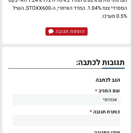
הצרפתי נחלש 0.62% המדד באיטליה צלל 1.24% האייבקס
הספרדי צנח 1.04%. המדד האיזורי, ה-STOXX600, השיל
0.5% מערכו.
הוספת תגובה
תגובות לכתבה:
הגב לכתבה
שם המגיב
*
כותרת תגובה
*
תוכן התגובה