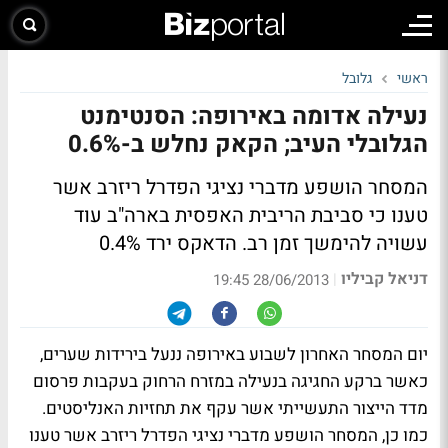
ראשי
גלובל
נעילה אדומה באירופה: הסנטימנט
הגלובלי העיב; הקאק נחלש ב-0.6%
המסחר הושפע מדברי נציגי הפדרל ריזרב אשר
טענו כי סביבת הריבית האפסית בארה"ב עוד
עשויה להימשך זמן רב. הדאקס ירד 0.4%
דניאל קביליו
|
28/06/2013 19:45
יום המסחר האחרון לשבוע באירופה ננעל בירידות שערים,
כאשר ברקע החגיגה בנעילה במזרח הרחוק בעקבות פרסום
מדד הייצור התעשייתי אשר עקף את תחזיות האנליסטים.
כמו כן, המסחר הושפע מדברי נציגי הפדרל ריזרב אשר טענו