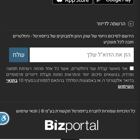
הרשמה לדיוור
הירשם לסיכום היומי של שוק ההון ולמבזקים של ביזפורטל - ניוזלטרים
חובה לכל משקיע
אני מאשר קבלת שני ניוזלטרים, אשר כל אחד מהווה רשימת תפוצה
נפרדת, בנושאים סיכום יומי והתראות חמות וקבלת דיוורים פרסומיים
בדואר אלקטרוני ו/ או באמצעות הסלולר בהתאם למפורט בסעיף 10
בתנאי
השימוש
כל הזכויות שמורות לחברת ביזפורטל תקשורת בע"מ ©
|
תנאי שימוש