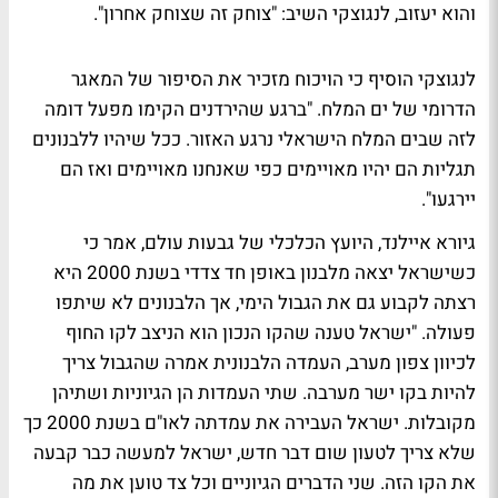
והוא יעזוב, לנגוצקי השיב: "צוחק זה שצוחק אחרון".
לנגוצקי הוסיף כי הויכוח מזכיר את הסיפור של המאגר
הדרומי של ים המלח. "ברגע שהירדנים הקימו מפעל דומה
לזה שבים המלח הישראלי נרגע האזור. ככל שיהיו ללבנונים
תגליות הם יהיו מאויימים כפי שאנחנו מאויימים ואז הם
יירגעו".
גיורא איילנד, היועץ הכלכלי של גבעות עולם, אמר כי
כשישראל יצאה מלבנון באופן חד צדדי בשנת 2000 היא
רצתה לקבוע גם את הגבול הימי, אך הלבנונים לא שיתפו
פעולה. "ישראל טענה שהקו הנכון הוא הניצב לקו החוף
לכיוון צפון מערב, העמדה הלבנונית אמרה שהגבול צריך
להיות בקו ישר מערבה. שתי העמדות הן הגיוניות ושתיהן
מקובלות. ישראל העבירה את עמדתה לאו"ם בשנת 2000 כך
שלא צריך לטעון שום דבר חדש, ישראל למעשה כבר קבעה
את הקו הזה. שני הדברים הגיוניים וכל צד טוען את מה