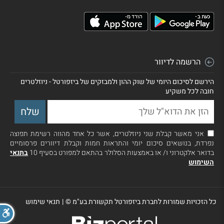
הרשמה לדיוור
הירשם לסיכום היומי של שוק ההון ולמבזקים של ביזפורטל - ניוזלטרים
חובה לכל משקיע
אני מאשר קבלת שני ניוזלטרים, אשר כל אחד מהווה רשימת תפוצה
נפרדת, בנושאים סיכום יומי והתראות חמות וקבלת דיוורים פרסומיים
בדואר אלקטרוני ו/ או באמצעות הסלולר בהתאם למפורט בסעיף 10
בתנאי
השימוש
כל הזכויות שמורות לחברת ביזפורטל תקשורת בע"מ ©
|
תנאי שימוש