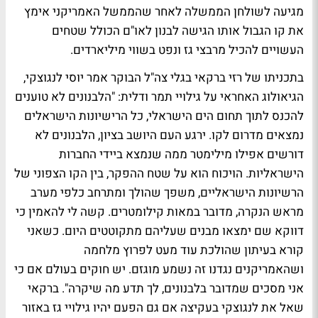
מגיעה לשולחן הממשלה לאחר שהממשל האמריקני אימץ
את קו הגבול אותו הגישה לבנון לאו"ם הכולל שטחים
העשויים להכיל מרבצי גז ונפט בשווי מיליארדים.
בתכניתו של רזי ברקאי בגלי צה"ל הבוקר אמר יוסי לנגוצקי,
הגיאולוג האחראי על גילויי תמר ודלית: "הלבנונים לא טוענים
להכנס לתוך תחום הים הישראלי, כל הרישיונות הישראלים
נמצאים מדרום לקו. ירגע העם היושב בציון, הלבנונים לא
דורשים אפילו מילימטר ממה שנמצא ביידי החברות
הישראליות. הויכוח הוא על שטח ההפקר, בין הקו הצפוני של
הרשיונות הישראליים, משפך שהולך ומתרחב כלפי מערב
מראש הנקרה, מדובר במאות קילומטרים. קשה לי להאמין כי
דווקא שם ימצאו מבנים שעליהם מתקוטטים היום. כשאני
קורא בעיתון שהולכת עוד מעט לפרוץ מלחמה
ושהאמריקנים נגדנו זה נשמע מוגזם. יש חוקים בעולם אם כי
אני מסכים שמדובר בלבנונים, לך תדע מה שיקרה". ברקאי
שאל את לנגוצקי בעקיצה אם גם הפעם יהיו גילויי גז באזור