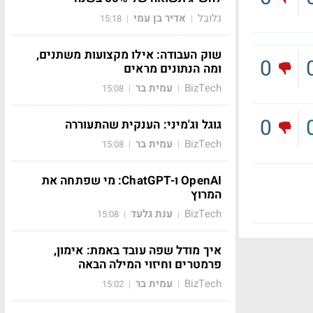
גלובל
אדיר בן עמי
15:18
|
|
שוק העבודה: אילו מקצועות משתנים,
0
ומה הנתונים מראים
BizTech
עמית בר
15:08
|
|
0
גוגל וג'מיני: הענקית שהתעוררה
BizTech
עמית בר
15:08
|
|
OpenAI ו-ChatGPT: מי שפתחה את
המרוץ
BizTech
ענת גלעד
15:08
|
|
איך מודל שפה עובד באמת: אימון,
פרמטרים וחיזוי המילה הבאה
BizTech
עמית בר
15:02
|
|