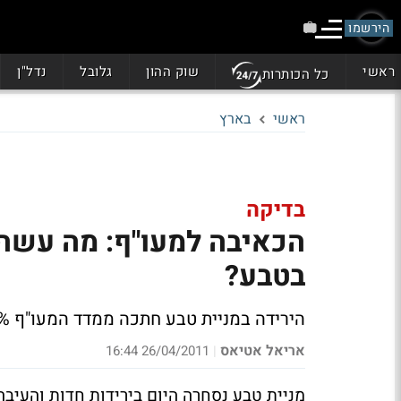
הירשמו
ראשי
שוק ההון
גלובל
נדל"ן
כל הכותרות
ראשי
בארץ
בדיקה
הכאיבה למעו"ף: מה עשה 
בטבע?
הירידה במניית טבע חתכה ממדד המעו"ף 0.4%. בנטרול צניחה של 4.7% בטבע המדד ירד רק 0.25%
אריאל אטיאס
26/04/2011 16:44
|