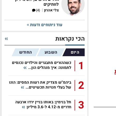
לוותיקים
|
צלי אהרון
(4)
עוד ניתוחים ודעות
הכי נקראות
היום
השבוע
החודש
1
כשההורים מתבגרים והילדים נכנסים
לתמונה: איך מנהלים הון...
2
ביהמ"ש מצדיק את רשות המסים: הונו
של בעלי חנויות תכשיטים...
3
תל בנימין: באותו בניין ירדו ארבעה
חדרים מ-4.12 ל-3.6 מיליון