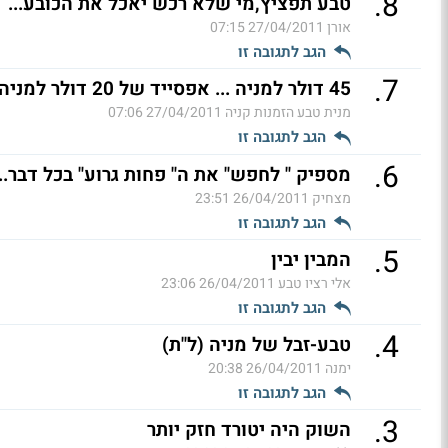
.
8
טבע תפציץ,מי שלא רכש יאכל את הכובע...
אורן
27/04/2011 07:15
הגב לתגובה זו
.
7
45 דולר למניה ... אפסייד של 20 דולר למניה
מנית טבע הזמנות קניה
27/04/2011 07:06
הגב לתגובה זו
.
6
מספיק " לחפש" את ה" פחות גרוע" בכל דבר..המעו" ף
מצחיק
26/04/2011 23:51
הגב לתגובה זו
.
5
המבין יבין
אלי רציו טבע
26/04/2011 23:06
הגב לתגובה זו
.
4
טבע-זבל של מניה (ל"ת)
ימנה
26/04/2011 20:38
הגב לתגובה זו
.
3
השוק היה יטורד חזק יותר