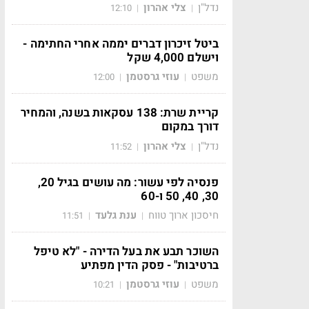
נדל"ן
צלי אהרון
12:10
|
|
ביטל זיכרון דברים יממה אחרי החתימה -
וישלם 4,000 שקל
משפט
עוזי גרסטמן
12:00
|
|
קריית שרת: 138 עסקאות בשנה, והמחיר
דורך במקום
נדל"ן
צלי אהרון
11:52
|
|
פנסיה לפי עשור: מה עושים בגיל 20,
30, 40, 50 ו-60
חיסכון ארוך טווח
ענת גלעד
11:51
|
|
השוכר תבע את בעל הדירה - "לא טיפל
ברטיבות" - פסק הדין מפתיע
משפט
עוזי גרסטמן
10:21
|
|