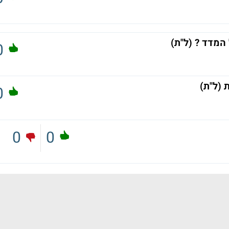
המדד ? (ל"ת)
0
 (ל"ת)
0
0
0