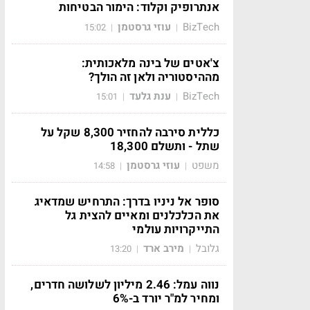
אנתרופיק וקלוד: הימור הבטיחות
BizTech
עוזי גרסטמן
15:02
|
|
צ'אטים של בינה מלאכותית:
מההיסטוריה ולאן זה הולך?
BizTech
ענת גלעד
15:01
|
|
כללית סירבה להחזיר 8,300 שקל על
שתל - ותשלם 18,300
משפט
עוזי גרסטמן
14:58
|
|
סופר אל ניניו בדרך: התרחיש שמדאיג
את הכלכלנים ומאיים להצית גל
התייקרויות עולמי
גלובל
מירב ארד
13:20
|
|
נווה עמל: 2.46 מיליון לשלושה חדרים,
ומחיר למ"ר יורד ב-6%