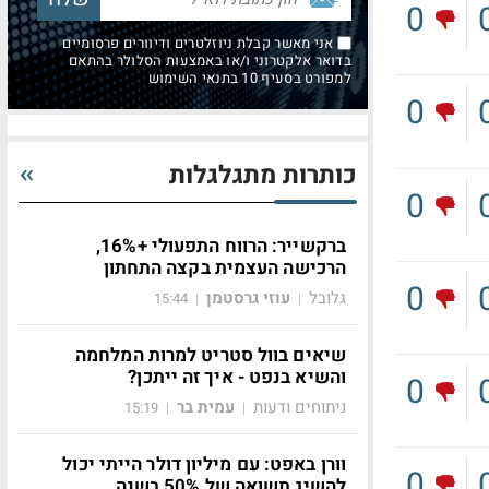
0
אני מאשר קבלת ניוזלטרים ודיוורים פרסומיים
בדואר אלקטרוני ו/או באמצעות הסלולר בהתאם
למפורט בסעיף 10 בתנאי השימוש
0
כותרות מתגלגלות
0
ברקשייר: הרווח התפעולי +16%,
הרכישה העצמית בקצה התחתון
0
גלובל
עוזי גרסטמן
15:44
|
|
שיאים בוול סטריט למרות המלחמה
והשיא בנפט - איך זה ייתכן?
0
ניתוחים ודעות
עמית בר
15:19
|
|
וורן באפט: עם מיליון דולר הייתי יכול
0
להשיג תשואה של 50% בשנה