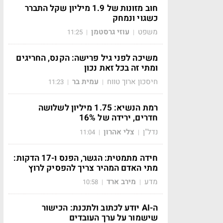
חוב מזונות של 1.9 מיליון שקל התברר
כשגוי ונמחק
משפט
עוזי גרסטמן
11:25
|
|
משיכה לפני גיל פרישה: הקנס, החריגים
ומתי זה בכל זאת נכון
חיסכון ארוך טווח
עמית בר
11:23
|
|
רמת הנשיא: 1.75 מיליון לשלושה
חדרים, ירידה של 16%
נדל"ן
צלי אהרון
11:04
|
|
חידה מתמטית: הגשר, הפנס ו-17 הדקות:
מתי האדם המהיר צריך להפסיק לרוץ
מדע
מירב ארד
10:58
|
|
ה-AI יודע לכתוב ולתכנת: הכישור
שישמור על ערך העובדים