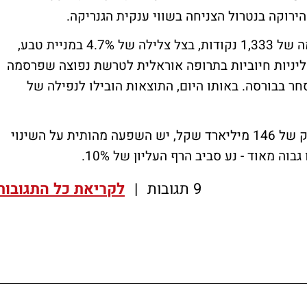
ירוקה בנטרול הצניחה בשווי ענקית הגנריקה.
בסופו של יום, מדד המעו"ף איבד 0.65% לרמה של 1,333 נקודות, בצל צלילה של 4.7% במניית טבע,
יניות חיוביות בתרופה אוראלית לטרשת נפוצה שפרסמה
חר בבורסה. באותו היום, התוצאות הובילו לנפילה של
לטבע, החברה הגדולה בבורסה בעלת שווי שוק של 146 מיליארד שקל, יש השפעה מהותית על השינוי
ה מאוד - נע סביב הרף העליון של 10%.
9 תגובות
|
לקריאת כל התגובות