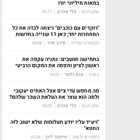
במאות מיליוני יורו
שוק ההון
צלי אהרון
09:17
|
|
"רוקדים עם כוכבים" ניצחה לבדה את כל
המתחרות יחד; כאן 11 שנייה בחדשות
תקשורת ומדיה
מירב ארד
09:08
|
|
בחמישה תושבים: נתניה עקפה את
ראשון לציון ותפסה את המקום הרביעי
בארץ
ענת גלעד
09:05
|
|
מה מחפש עדי צים אצל האחים יעקובי
ולמה הוא עוצר את העלאת השכר שלהם?
שוק ההון
צלי אהרון
08:02
|
|
"ויעיד עליו יודע תעלומות שלא ישוב לזה
החטא"
ניתוחים ודעות
איתמר לוין
07:34
|
|