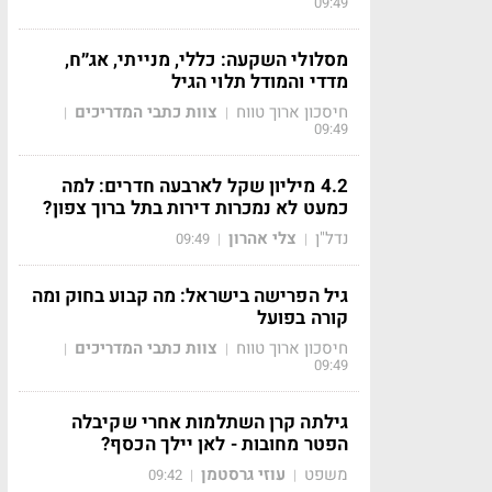
09:49
מסלולי השקעה: כללי, מנייתי, אג״ח,
מדדי והמודל תלוי הגיל
חיסכון ארוך טווח
צוות כתבי המדריכים
|
|
09:49
4.2 מיליון שקל לארבעה חדרים: למה
כמעט לא נמכרות דירות בתל ברוך צפון?
נדל"ן
צלי אהרון
09:49
|
|
גיל הפרישה בישראל: מה קבוע בחוק ומה
קורה בפועל
חיסכון ארוך טווח
צוות כתבי המדריכים
|
|
09:49
גילתה קרן השתלמות אחרי שקיבלה
הפטר מחובות - לאן יילך הכסף?
משפט
עוזי גרסטמן
09:42
|
|