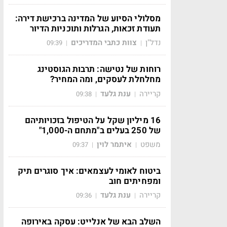
מסלולי הסיוע של המדינה ברכישת דירה:
תעודת זכאות, הגרלות ותוכניות הדיור
נדל"ן
צוות כתבי המדריכים
09:39
|
|
רוחות של נטישה: תרבות הגוסטינג
מחלחלת לעסקים, ומה המחיר?
קריירה
ענת גלעד
09:38
|
|
16 מיליון שקל על הטיפול בזכויותיהם
של 250 בעלים ב"מתחם ה-1,000"
משפט
איתמר לוין
09:37
|
|
ביטוח לאומי לעצמאים: איך סוגרים תיק
ומפחיתים חוב
קריירה
ענת גלעד
09:36
|
|
השלב הבא של אנלייט: עסקה באירופה