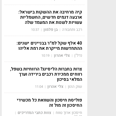
קיה מרחיבה את ההשקות בישראל:
ארבעה דגמים חדשים, החשמליות
עשויות לשנות את המעמד שלה
רכב ותחבורה
בן פלמון
10:37
|
|
40 אלף שקל למ״ר בבניינים ישנים:
ההתחדשות מייקרת את רמת אליהו
נדל"ן
צלי אהרון
10:19
|
|
צרות בחברות הליסינג? הרווחיות בשפל,
רווחים ממכירת רכבים בירידה וערך
המלאי בסיכון
שוק ההון
צלי אהרון
11:04
|
|
פוליסת חיסכון והשוואת כל מכשירי
החיסכון זה מול זה
חיסכון ארוך טווח
צוות כתבי המדריכים
|
|