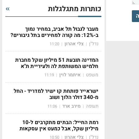
כותרות מתגלגלות
ה
מעבר לגבול תל אביב, במחיר נמוך
ב-12%: מה קורה למחירים בתל גיבורים?
נדל"ן
צלי אהרון
11:20
|
|
המדינה תובעת 51 מיליון שקל מחברת
חלמיש המשותפת לה ולעיריית ת"א
משפט
איתמר לוין
11:19
|
|
ישראייר פותחת קו ישיר למדריד - החל
מ-340 דולר הלוך ושוב
תעופה
מירב ארד
11:06
|
|
רמת החייל: הבתים מתקרבים ל-10
מיליון שקל, אבל כמעט אין עסקאות
נדל"ן
צלי אהרון
10:50
|
|