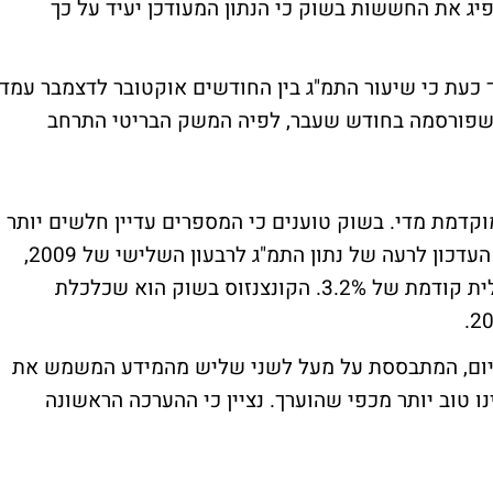
כך הפיג את החששות בשוק כי הנתון המעודכן יעיד על כך
כעת כי שיעור התמ"ג בין החודשים אוקטובר לדצמבר עמד
ודמת שפורסמה בחודש שעבר, לפיה המשק הבריטי התרחב
וקדמת מדי. בשוק טוענים כי המספרים עדיין חלשים יותר
מאשר הציפיות המוקדמות, ואף מצביעים על העדכון לרעה של נתון התמ"ג לרבעון השלישי של 2009,
להתכווצות של 3.3% בהשוואה לקריאה שלילית קודמת של 3.2%. הקונצנזוס בשוק הוא שכלכלת
היום, המתבססת על מעל לשני שליש מהמידע המשמש את
ו טוב יותר מכפי שהוערך. נציין כי ההערכה הראשונה