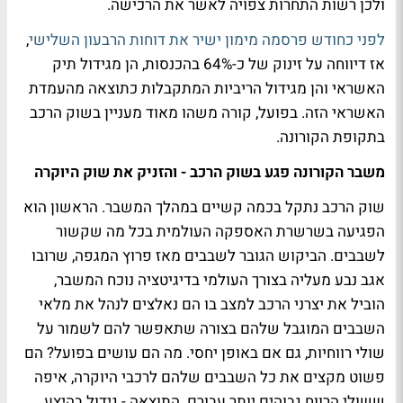
ולכן רשות התחרות צפויה לאשר את הרכישה.
לפני כחודש פרסמה מימון ישיר את דוחות הרבעון השלישי
,
אז דיווחה על זינוק של כ-64% בהכנסות, הן מגידול תיק
האשראי והן מגידול הריביות המתקבלות כתוצאה מהעמדת
האשראי הזה. בפועל, קורה משהו מאוד מעניין בשוק הרכב
בתקופת הקורונה.
משבר הקורונה פגע בשוק הרכב - והזניק את שוק היוקרה
שוק הרכב נתקל בכמה קשיים במהלך המשבר. הראשון הוא
הפגיעה בשרשרת האספקה העולמית בכל מה שקשור
לשבבים. הביקוש הגובר לשבבים מאז פרוץ המגפה, שרובו
אגב נבע מעליה בצורך העולמי בדיגיטציה נוכח המשבר,
הוביל את יצרני הרכב למצב בו הם נאלצים לנהל את מלאי
השבבים המוגבל שלהם בצורה שתאפשר להם לשמור על
שולי רווחיות, גם אם באופן יחסי. מה הם עושים בפועל? הם
פשוט מקצים את כל השבבים שלהם לרכבי היוקרה, איפה
ששולי הרווח גבוהים יותר עבורם. התוצאה - גידול בהיצע