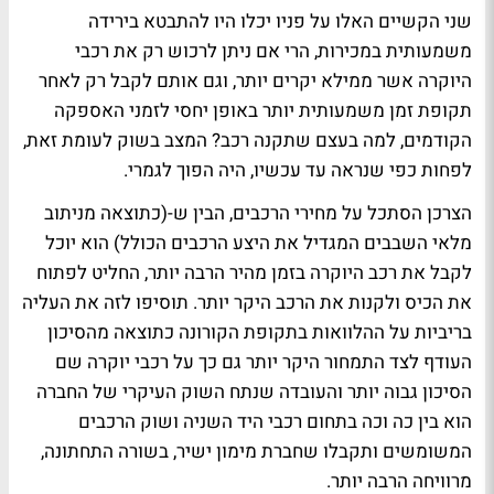
שני הקשיים האלו על פניו יכלו היו להתבטא בירידה
משמעותית במכירות, הרי אם ניתן לרכוש רק את רכבי
היוקרה אשר ממילא יקרים יותר, וגם אותם לקבל רק לאחר
תקופת זמן משמעותית יותר באופן יחסי לזמני האספקה
הקודמים, למה בעצם שתקנה רכב? המצב בשוק לעומת זאת,
לפחות כפי שנראה עד עכשיו, היה הפוך לגמרי.
הצרכן הסתכל על מחירי הרכבים, הבין ש-(כתוצאה מניתוב
מלאי השבבים המגדיל את היצע הרכבים הכולל) הוא יוכל
לקבל את רכב היוקרה בזמן מהיר הרבה יותר, החליט לפתוח
את הכיס ולקנות את הרכב היקר יותר. תוסיפו לזה את העליה
בריביות על ההלוואות בתקופת הקורונה כתוצאה מהסיכון
העודף לצד התמחור היקר יותר גם כך על רכבי יוקרה שם
הסיכון גבוה יותר והעובדה שנתח השוק העיקרי של החברה
הוא בין כה וכה בתחום רכבי היד השניה ושוק הרכבים
המשומשים ותקבלו שחברת מימון ישיר, בשורה התחתונה,
מרוויחה הרבה יותר.