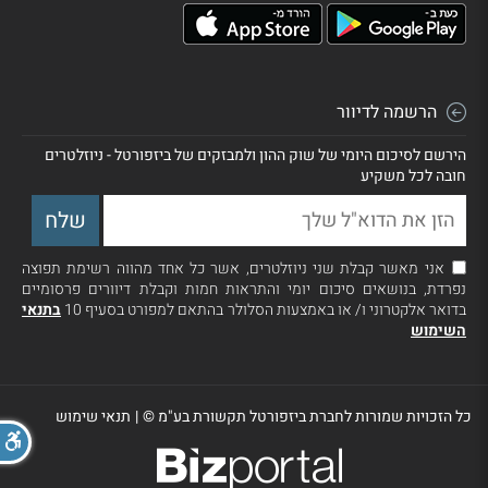
הרשמה לדיוור
הירשם לסיכום היומי של שוק ההון ולמבזקים של ביזפורטל - ניוזלטרים
חובה לכל משקיע
אני מאשר קבלת שני ניוזלטרים, אשר כל אחד מהווה רשימת תפוצה
נפרדת, בנושאים סיכום יומי והתראות חמות וקבלת דיוורים פרסומיים
בדואר אלקטרוני ו/ או באמצעות הסלולר בהתאם למפורט בסעיף 10
בתנאי
השימוש
כל הזכויות שמורות לחברת ביזפורטל תקשורת בע"מ ©
|
תנאי שימוש