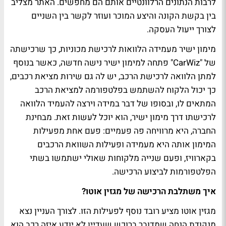
לרבות הנתונים הרלוונטיים אותם הם מחפשים. האתר מצליב
בין בקשת הקונה והיצע המוכר ועוזר לקשר בין השניים
לצורך ייעול העסקה.
מימון ישיר מעמידה הלוואות לרכישת מכוניות, כך שרכישתה
של "CarWiz" פתחה למימון ישיר נישה חדשה, כאשר בנוסף
למתן הלוואה לרכישת הרכב, יש לה גם שירות מציאת רכבים,
כך יכול הלקוח להשתמש בפלטפורמה למציאת הרכב
המתאים לו, ובסופו של דבר במידה וירצה להעמיד הלוואה
לרכישתו דרך מימון ישיר, הוא יוכל לעשות זאת. מבחינת
החברה, היא מרוויחה פה פעמיים: פעם אחת מפעילות
המימון אותה היא מעמידה ופעילות השוואת הרכבים
בקארוויז, ופעם שנייה מלקוחות שאולי ישתמשו בשתי
הפלטפורמות לביצוע הרכישה.
איך משתלבת הרכישה של מגזין אוטו?
מגזין אוטו מציע רובד נוסף לפעילות הזו. לצורך העניין נצא
מנקודת הנחה שמדובר ברוכש שעדיין לא יודע איזה רכב הוא