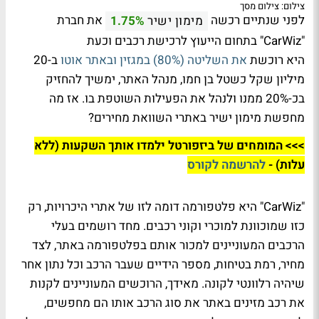
צילום: צילום מסך
לפני שנתיים רכשה
את חברת
מימון ישיר
1.75%
"CarWiz" בתחום הייעוץ לרכישת רכבים וכעת
היא רוכשת
את השליטה (80%) במגזין ובאתר אוטו
ב-20
מיליון שקל כשטל בן חמו, מנהל האתר, ימשיך להחזיק
בכ-20% ממנו ולנהל את הפעילות השוטפת בו. אז מה
מחפשת מימון ישיר באתרי השוואת מחירים?
>>> המומחים של ביזפורטל ילמדו אותך השקעות (ללא
עלות) -
להרשמה לקורס
"CarWiz" היא פלטפורמה דומה לזו של אתרי היכרויות, רק
כזו שמוכוונת למוכרי וקוני רכבים. מחד רושמים בעלי
הרכבים המעוניינים למכור אותם בפלטפורמה באתר, לצד
מחיר, רמת בטיחות, מספר הידיים שעבר הרכב וכל נתון אחר
שיהיה רלוונטי לקונה. מאידך, הרוכשים המעוניינים לקנות
את רכב מזינים באתר את סוג הרכב אותו הם מחפשים,