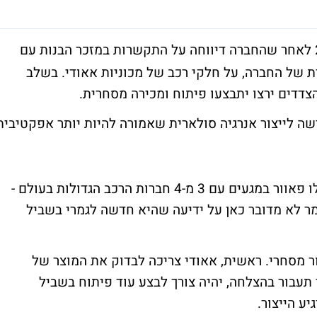
מזנקת ב-22% לאחר שהחברה דיווחה על התקשרות במזכר הבנות עם
יעה הסולארית של החברה, על חלקי רכב של מכוניות אאודי. בשלב
הצדדים ירצו יתבצעו פיתוח ומכירה מסחרית.
שה לייצור אנרגיה סולארית שאמורה להיות יותר אפקטיבית
העניין הוא שכבר דווח ב-01.06 על כך שאפולו פאוור במגעים עם 3 מ-4 חברות הרכב הגדולות בעולם -
ר לא מדובר כאן על ידיעה שהיא חדשה לגמרי בשביל
ר מסחרי. ראשית, אאודי צריכה לבדוק את המוצר של
תעבור בהצלחה, יהיה צורך לבצע עוד פיתוח בשביל
ע הייצור.