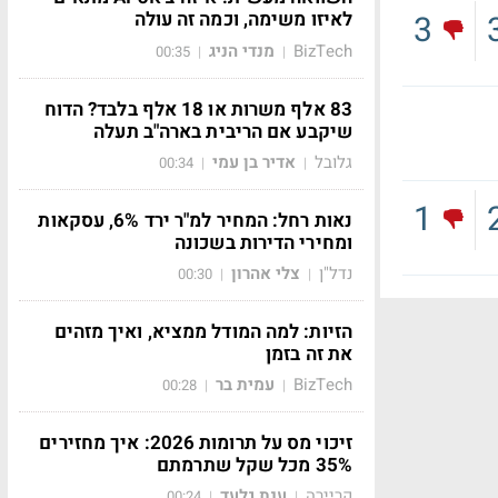
לאיזו משימה, וכמה זה עולה
3
BizTech
מנדי הניג
00:35
|
|
83 אלף משרות או 18 אלף בלבד? הדוח
שיקבע אם הריבית בארה"ב תעלה
גלובל
אדיר בן עמי
00:34
|
|
1
נאות רחל: המחיר למ"ר ירד 6%, עסקאות
ומחירי הדירות בשכונה
נדל"ן
צלי אהרון
00:30
|
|
הזיות: למה המודל ממציא, ואיך מזהים
את זה בזמן
BizTech
עמית בר
00:28
|
|
זיכוי מס על תרומות 2026: איך מחזירים
35% מכל שקל שתרמתם
קריירה
ענת גלעד
00:24
|
|