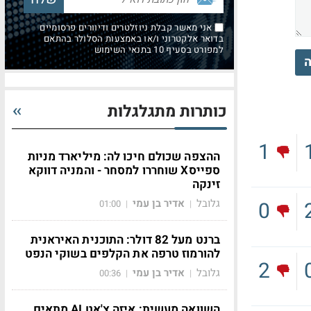
אני מאשר קבלת ניוזלטרים ודיוורים פרסומיים
בדואר אלקטרוני ו/או באמצעות הסלולר בהתאם
למפורט בסעיף 10 בתנאי השימוש
ה
כותרות מתגלגלות
1
ההצפה שכולם חיכו לה: מיליארד מניות
ספייסX שוחררו למסחר - והמניה דווקא
זינקה
גלובל
אדיר בן עמי
0
01:00
|
|
ברנט מעל 82 דולר: התוכנית האיראנית
להורמוז טרפה את הקלפים בשוקי הנפט
2
גלובל
אדיר בן עמי
00:36
|
|
השוואה מעשית: איזה צ'אט AI מתאים