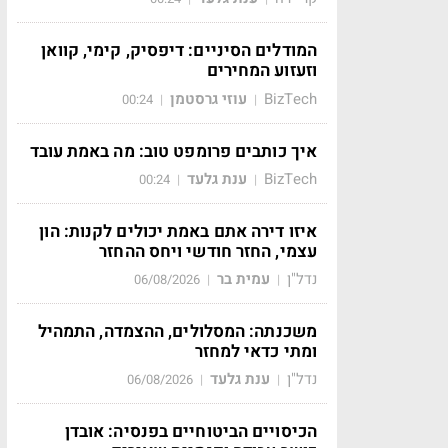
המודלים הסיניים: דיפסיק, קימי, קוואן
וזעזוע המחירים
BizTech
עוזי גרסטמן
00:24
|
|
איך כותבים פרומפט טוב: מה באמת עובד
BizTech
ענת גלעד
00:24
|
|
איזו דירה אתם באמת יכולים לקנות: הון
עצמי, החזר חודשי ויחס ההחזר
נדל"ן
עמית בר
06/08/2026
|
|
משכנתה: המסלולים, ההצמדה, התמהיל
ומתי כדאי למחזר
נדל"ן
ענת גלעד
06/08/2026
|
|
הכיסויים הביטוחיים בפנסיה: אובדן