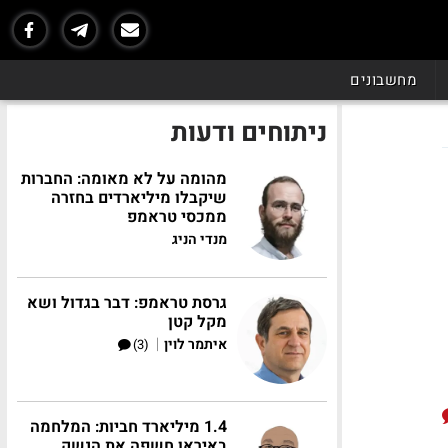
מחשבונים
ניתוחים ודעות
מהומה על לא מאומה: החברות
שיקבלו מיליארדים בחזרה
ממכסי טראמפ
מנדי הניג
גרסת טראמפ: דבר בגדול ושא
מקל קטן
|
איתמר לוין
(3)
1.4 מיליארד חביות: המלחמה
באיראן חשפה את הנשק