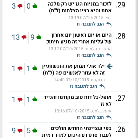
.
29
לזכור במניות הגז יש רק מלכה
3
0
אחת והיא רציו הצלחות (ל"ת)
רציו
07/10/2015 13:19
הגב לתגובה זו
.
28
היום או יום ראשון יום אחרון
13
9
של עליות אחרי זה מגיע חיתוכ
המסביר הלאומי
07/10/2015 13:17
הגב לתגובה זו
ילד אולי תמתן את הרגשותייך
1
1
זה לא עוזר לאנשים פה (ל"ת)
הדוקטור
07/10/2015 14:40
הגב לתגובה זו
.
27
אופל-כל דוח טוב מקודמו והנייר
1
1
לא זז
אופל בלאנס
07/10/2015 13:16
הגב לתגובה זו
.
26
כפי שציינתי החודש הולכים
9
5
לעבור סרט רע היכונו למדד דמיונ