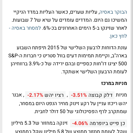
הבוקר באסיה
, עליות שערים, כאשר העליות במדד הניקיי
המשיכו גם היום. המדדים עומדים על שיא של 7 שבועות.
לאחר שזינקו ב-5 הימים האחרונים בכ-6%.
למסחר באסיה -
לחץ כאן.
עונת הדוחות לרבעון השלישי של 2015 תיפתח השבוע
בארה"ב, וקיימת תמימות דעים בוול סטריט כי חברות ה-S&P
500 יציגו דו"חות כספיים ובהם ירידה של כ-3.9% ברווחיהן
לעומת הרבעון השלישי אשתקד.
מניות במרכז
מניות
,
, אבנר
דלק קבוצה
-3.51%
רציו יהש
-2.17%
יהש ריכזו עניין על רקע זינוק מחיר הנפט היום במסחר,
שמתקרב לרף הפסיכולוגי של 50 דולר לחבית.
זינקה במחזור של 5.3 מיליון
כן פייט ביופרמה
-4.06%
שקל, לעומת מחזור ממוצע של 5.8 מיליון שקל בממוצע