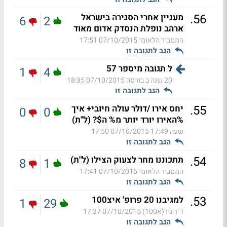
.
56
מעניין אחרי הסגירה בישראל
6
2
ארהב נופלת הנסדק אדום מאוד
המסביר הלאומי
07/10/2015 17:51
הגב לתגובה זו
ל תגובה מיספר 57
1
4
20 שנה ב בורסה
07/10/2015 18:35
הגב לתגובה זו
.
55
יחס אירו /דולר עולה חיובי+ איך
0
0
%האירו יורד יותר מ% ה$? (ל"ת)
שעה 17:49
07/10/2015 17:50
הגב לתגובה זו
.
54
תתכוננו מחר לצעוק הצילו (ל"ת)
8
1
המסביר הלאומי
07/10/2015 17:41
הגב לתגובה זו
.
53
למגיבנו 20 פרופ' איצ100
1
29
ד"ר ניר(א100)
07/10/2015 17:37
הגב לתגובה זו