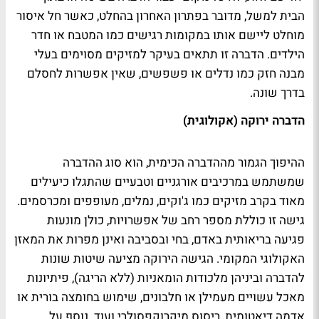
הבית למשל, מדובר בפתרון האחרון בהחלט, כאשר חל איסור
מוחלט ליישם אותו במקומות רגישים כמו המטבח או חדר
הילדים. הדברה זו תתאים בעיקר למזיקים מסוימים בעלי
מבנה חזק כמו נדלים או פשפשים, שאין אפשרות לחסלם
בדרך שונה.
הדברה ירוקה (אקולוגית)
ההיפוך הגמור מההדברה הכימית, הוא סוג ההדברה
שמשתמש במרכיבים אורגניים וטבעיים שהתגלו כיעילים
מאוד בקרב מזיקים כמו ג'וקים, נמלים, מעופפים ומכרסמים.
גישה זו כוללת מספר רחב של אפשרויות, כולן מונעות
פגיעה בריאותית באדם, בחי ובסביבה ואינן מפרות את המאזן
האקולוגי המקומי. הגישה הירוקה מציעה שיטות שונות
להדברה וביניהן מלכודות הומאניות (ללא הריגה), פיתיונות
מאכל עשויים מעמילן או חלבונים, שימוש בחומצה בורית או
אדמה דיאטומית, ריסוס מיקרוקפסולרי ועוד. נוסף על