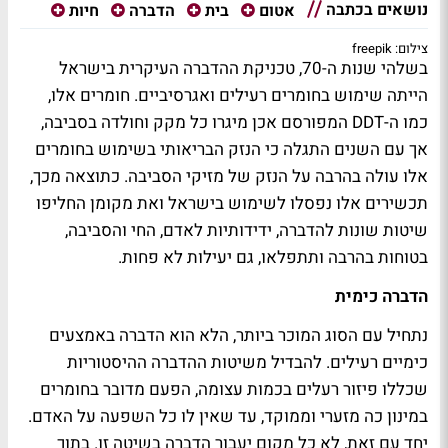
נושאים בכתבה
אטום
בית
הדברה
חיות
צילום: freepik
בשלהי שנות ה-70, טכניקת ההדברה העיקרית בישראל
הייתה שימוש בחומרים רעילים ואגרסיביים. חומרים אלו,
כמו ה-DDT המפורסם אכן מיגרו כל מקק וחולדה בסביבה,
אך עם השנים התגלה כי הנזק הבריאותי בשימוש בחומרים
אלו עולה בהרבה על הנזק של מזיקי הסביבה. כתוצאה מכך,
תכשירים אלו נפסלו לשימוש בישראל ואת מקומן החליפו
שיטות שונות להדברה, ידידותיות לאדם, החי והסביבה,
בטוחות בהרבה ותתפלאו, גם יעילות לא פחות.
הדברה כימית
נתחיל עם הסוג המוכר ביותר, הלא הוא הדברה באמצעים
כימיים רעילים. להבדיל משיטות ההדברה ההיסטוריות
שכללו פיזור רעלים בכמות עצומה, הפעם מדובר בחומרים
במינון כה מזערי וממוקד, עד שאין לו כל השפעה על האדם.
יחד עם זאת, לא כל מקום יעבור הדברה בשיטה זו. בתוך