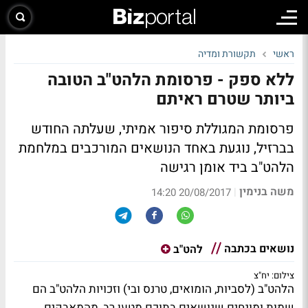
ראשי
תקשורת ומדיה
ללא ספק - פרסומת הלהט"ב הטובה
ביותר שטרם ראיתם
פרסומת המגוללת סיפור אמיתי, שעלתה החודש
בברזיל, נוגעת באחד הנושאים המורכבים במלחמת
הלהט"ב ביד אומן רגישה
משה בנימין
|
20/08/2017 14:20
נושאים בכתבה
להט"ב
צילום: יח"צ
הלהט"ב (לסביות, הומואים, טרנס ובי) וזכויות הלהט"ב הם
שמות ומונחים שנושאים בתוכם מטען רב, מהמאבקים