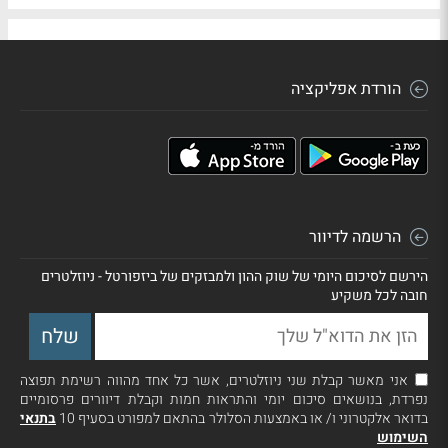
הורדת אפליקציה
הרשמה לדיוור
הירשם לסיכום היומי של שוק ההון ולמבזקים של ביזפורטל - ניוזלטרים
חובה לכל משקיע
אני מאשר קבלת שני ניוזלטרים, אשר כל אחד מהווה רשימת תפוצה
נפרדת, בנושאים סיכום יומי והתראות חמות וקבלת דיוורים פרסומיים
בדואר אלקטרוני ו/ או באמצעות הסלולר בהתאם למפורט בסעיף 10
בתנאי
השימוש