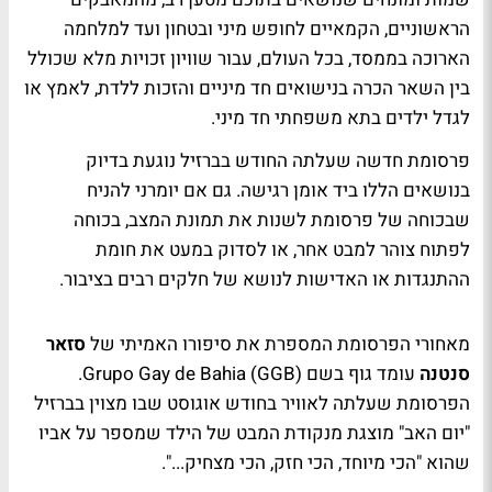
הראשוניים, הקמאיים לחופש מיני ובטחון ועד למלחמה
הארוכה בממסד, בכל העולם, עבור שוויון זכויות מלא שכולל
בין השאר הכרה בנישואים חד מיניים והזכות ללדת, לאמץ או
לגדל ילדים בתא משפחתי חד מיני.
פרסומת חדשה שעלתה החודש בברזיל נוגעת בדיוק
בנושאים הללו ביד אומן רגישה. גם אם יומרני להניח
שבכוחה של פרסומת לשנות את תמונת המצב, בכוחה
לפתוח צוהר למבט אחר, או לסדוק במעט את חומת
ההתנגדות או האדישות לנושא של חלקים רבים בציבור.
מאחורי הפרסומת המספרת את סיפורו האמיתי של
סזאר
סנטנה
עומד גוף בשם (Grupo Gay de Bahia (GGB.
הפרסומת שעלתה לאוויר בחודש אוגוסט שבו מצוין בברזיל
"יום האב" מוצגת מנקודת המבט של הילד שמספר על אביו
שהוא "הכי מיוחד, הכי חזק, הכי מצחיק...".