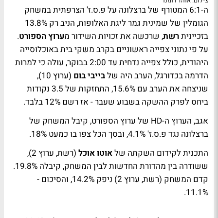
צילום: אוהד רומנו
ה-6:1 המטורף של ברצלונה על פ.ס.ז' הצרפתית במשחק
הגומלין של שמינית גמר ליגת האלופות, הניב רק 13.8%
בזכיינית
רשת
, שרכשה את זכויות השידור מ
ערוץ הספורט
.
על פי נתוני צפייה ראשוניים בקרב משקי בית באוכלוסייה
היהודית, כולל צפייה נדחית עד 2:00 בבוקר, עולה כי למרות
הדרמה בכדורגל, הערב היה של
בייבי בום
(ערוץ 10),
שניצחה את הערב עם 15.6%, התחזקות של 3.5 נקודות
ביחס לפרק ההשקה בשבוע שעבר - אז רשם 12% בלבד.
אגב, הערוץ ה-HD של ערוץ הספורט, קיבל המשחק של
ברצלונה נגד פ.ס.ז' 4.1%, ובסך הכל צפו בו כמעט 18%.
התכנית לקידום השקתה של
אוטו אוכל
(רשת, ערוץ 2),
ששודרה בין מהדורת החדשות לבין המשחק, קיבלה 19.8%.
קדם המשחק (רשת, ערוץ 2) ניפק 14.2%, והסיכום -
11.1%.