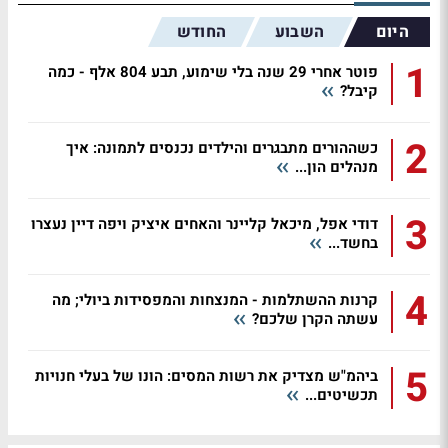
היום
השבוע
החודש
1
פוטר אחרי 29 שנה בלי שימוע, תבע 804 אלף - כמה
קיבל?
2
כשההורים מתבגרים והילדים נכנסים לתמונה: איך
מנהלים הון...
3
דודי אפל, מיכאל קליינר והאחים איציק ויפה דיין נעצרו
בחשד...
4
קרנות ההשתלמות - המנצחות והמפסידות ביולי; מה
עשתה הקרן שלכם?
5
ביהמ"ש מצדיק את רשות המסים: הונו של בעלי חנויות
תכשיטים...