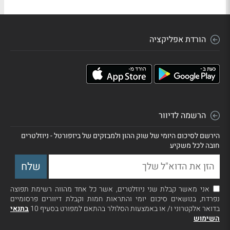
הורדת אפליקציה
הרשמה לדיוור
הירשם לסיכום היומי של שוק ההון ולמבזקים של ביזפורטל - ניוזלטרים
חובה לכל משקיע
אני מאשר קבלת שני ניוזלטרים, אשר כל אחד מהווה רשימת תפוצה
נפרדת, בנושאים סיכום יומי והתראות חמות וקבלת דיוורים פרסומיים
בדואר אלקטרוני ו/ או באמצעות הסלולר בהתאם למפורט בסעיף 10
בתנאי
השימוש