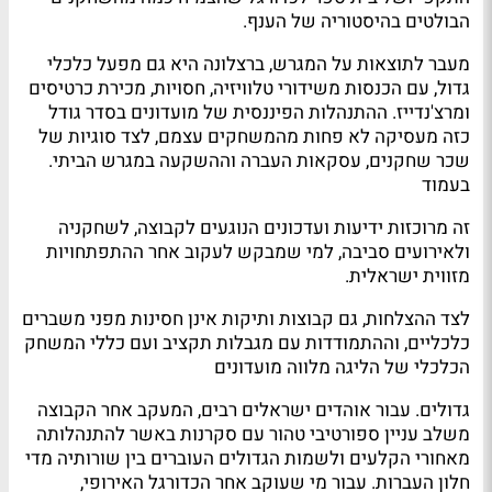
הבולטים בהיסטוריה של הענף.
מעבר לתוצאות על המגרש, ברצלונה היא גם מפעל כלכלי
גדול, עם הכנסות משידורי טלוויזיה, חסויות, מכירת כרטיסים
ומרצ'נדייז. ההתנהלות הפיננסית של מועדונים בסדר גודל
כזה מעסיקה לא פחות מהמשחקים עצמם, לצד סוגיות של
שכר שחקנים, עסקאות העברה וההשקעה במגרש הביתי.
בעמוד
זה מרוכזות ידיעות ועדכונים הנוגעים לקבוצה, לשחקניה
ולאירועים סביבה, למי שמבקש לעקוב אחר ההתפתחויות
מזווית ישראלית.
לצד ההצלחות, גם קבוצות ותיקות אינן חסינות מפני משברים
כלכליים, וההתמודדות עם מגבלות תקציב ועם כללי המשחק
הכלכלי של הליגה מלווה מועדונים
גדולים. עבור אוהדים ישראלים רבים, המעקב אחר הקבוצה
משלב עניין ספורטיבי טהור עם סקרנות באשר להתנהלותה
מאחורי הקלעים ולשמות הגדולים העוברים בין שורותיה מדי
חלון העברות. עבור מי שעוקב אחר הכדורגל האירופי,