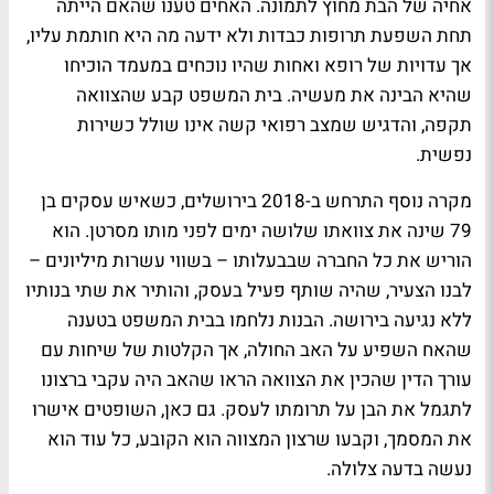
אחיה של הבת מחוץ לתמונה. האחים טענו שהאם הייתה
תחת השפעת תרופות כבדות ולא ידעה מה היא חותמת עליו,
אך עדויות של רופא ואחות שהיו נוכחים במעמד הוכיחו
שהיא הבינה את מעשיה. בית המשפט קבע שהצוואה
תקפה, והדגיש שמצב רפואי קשה אינו שולל כשירות
נפשית.
מקרה נוסף התרחש ב-2018 בירושלים, כשאיש עסקים בן
79 שינה את צוואתו שלושה ימים לפני מותו מסרטן. הוא
הוריש את כל החברה שבבעלותו – בשווי עשרות מיליונים –
לבנו הצעיר, שהיה שותף פעיל בעסק, והותיר את שתי בנותיו
ללא נגיעה בירושה. הבנות נלחמו בבית המשפט בטענה
שהאח השפיע על האב החולה, אך הקלטות של שיחות עם
עורך הדין שהכין את הצוואה הראו שהאב היה עקבי ברצונו
לתגמל את הבן על תרומתו לעסק. גם כאן, השופטים אישרו
את המסמך, וקבעו שרצון המצווה הוא הקובע, כל עוד הוא
נעשה בדעה צלולה.