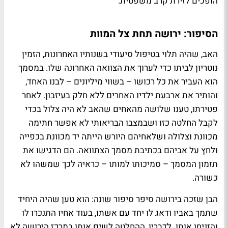
הופכים לזירת קרב משפטית.
הסיפור: ירושה תחת צל המוות
האב, שהיה תלוי בטיפול סיעודי בשנותיו האחרונות, הזמין
נוטריון לביתו כדי לערוך את הצוואה האחרונה שלו. במסמך
הוא העביר את כל רכושו – בשווי מיליונים – לבנו האחד,
והותיר את ארבעת ילדיו האחרים ללא חלק בעיזבון. לאחר
פטירתו, טענו שלושה מהאחים שהאב לא היה צלול בכדי
לקבל החלטה כזו ושבמצבו הבריאותי לא אפשר חתימה
מכוונת וצלולה ושלאחיהם היורש הייתה יד מכוונת בכפייה
ולחץ על אביהם בכתיבת מסמך הצתוואה. הם הדגישו את
תזמון המסמך – סמיכותו למותו – כראיה לכך שמשהו לא
כשורה.
הבן שזכה בירושה סיפר סיפור שונה: הוא טען שהיה היחיד
שתמך באביו ודאג לו יחד עם אשתו, בעוד אחיו התנכרו לו
והזניחו אותו. לדבריו, ההחלטה לשים אותו במרכז הירושה לא