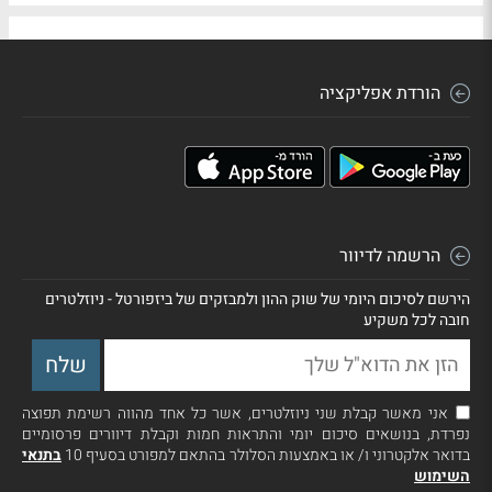
הורדת אפליקציה
הרשמה לדיוור
הירשם לסיכום היומי של שוק ההון ולמבזקים של ביזפורטל - ניוזלטרים
חובה לכל משקיע
אני מאשר קבלת שני ניוזלטרים, אשר כל אחד מהווה רשימת תפוצה
נפרדת, בנושאים סיכום יומי והתראות חמות וקבלת דיוורים פרסומיים
בדואר אלקטרוני ו/ או באמצעות הסלולר בהתאם למפורט בסעיף 10
בתנאי
השימוש