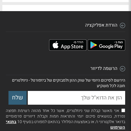
הורדת אפליקציה
הרשמה לדיוור
הירשם לסיכום היומי של שוק ההון ולמבזקים של ביזפורטל - ניוזלטרים
חובה לכל משקיע
אני מאשר קבלת שני ניוזלטרים, אשר כל אחד מהווה רשימת תפוצה
נפרדת, בנושאים סיכום יומי והתראות חמות וקבלת דיוורים פרסומיים
בדואר אלקטרוני ו/ או באמצעות הסלולר בהתאם למפורט בסעיף 10
בתנאי
השימוש