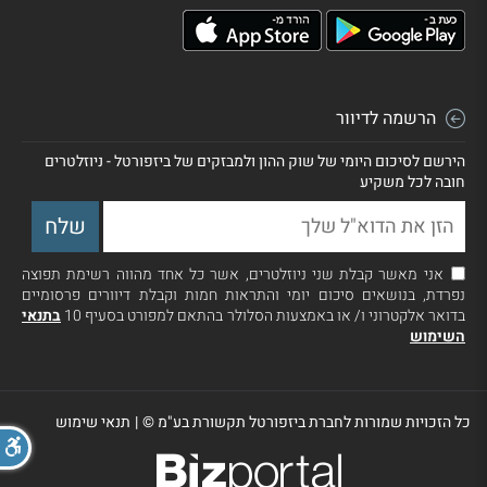
הרשמה לדיוור
הירשם לסיכום היומי של שוק ההון ולמבזקים של ביזפורטל - ניוזלטרים
חובה לכל משקיע
אני מאשר קבלת שני ניוזלטרים, אשר כל אחד מהווה רשימת תפוצה
נפרדת, בנושאים סיכום יומי והתראות חמות וקבלת דיוורים פרסומיים
בדואר אלקטרוני ו/ או באמצעות הסלולר בהתאם למפורט בסעיף 10
בתנאי
השימוש
כל הזכויות שמורות לחברת ביזפורטל תקשורת בע"מ ©
|
תנאי שימוש