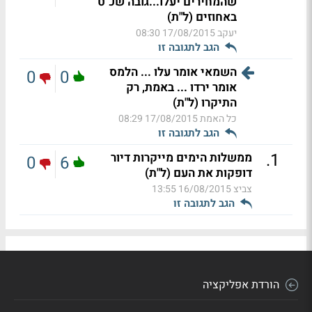
שהמחירים יעלו...גובה שכ"ט
באחוזים (ל"ת)
יעקב
17/08/2015 08:30
הגב לתגובה זו
השמאי אומר עלו ... הלמס
0
0
אומר ירדו ... באמת, רק
התיקרו (ל"ת)
כל האמת
17/08/2015 08:29
הגב לתגובה זו
.
1
ממשלות הימים מייקרות דיור
0
6
דופקות את העם (ל"ת)
צביצ
16/08/2015 13:55
הגב לתגובה זו
הורדת אפליקציה