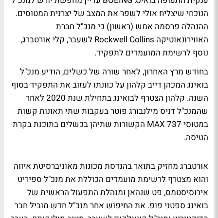
ענקית התעופה בואינג BOEING עדיין מחפשת יורש למנכ"ל
הנוכחי שיצליח אולי לשפר את המצב של יצרנית המטוסים.
ההנהלה פרסמה אמש (ראשון) כי מנכ"ל חברת
האווירונאוטיקה Rockwell Collins לשעבר, קלי אורטברג,
נוסף לרשימת המועמדים לתפקיד.
בחודש מרץ האחרון, לאחר שורה של כשלים, הודיע מנכ"ל
בואינג המכהן דייב קלהון על כוונתו לעזוב את התפקיד בסוף
השנה. קלהון הצטרף לבואינג בתחילת שנת 2020 לאחר
שהמנכ"ל דניס מילנבורג פוטר בעקבות שתי תאונות קשות
במטוסי MAX 737 הקשורות שתיהן בכשלים בתוכנת בקרת
הטיסה.
אורטברג מחזיק בתואר בהנדסת מכונות מאוניברסיטת איווה
והוא מצטרף לרשימת מועמדים הכוללת את מנכ"ל ספיריט
אירוסיסטמס, פט שנהאן ומנהלת התפעול הראשית של
בואינג ספטני פופ. את החיפוש אחר מנכ"ל חדש מוביל חבר