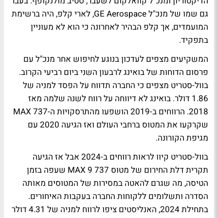
הדיקטוריון ומנכ"ל קוואלקום לשעבר, סטיב מולנקופף. בעבר
גם שמו של מנכ"ל GE Aerospace, לארי קלפ, היה ברשימת
המועמדים, אך קלפ הבהיר לאחרונה כי הוא לא מעוניין
בתפקיד.
המשקיעים מצפים לעדכון בנוגע לחיפוש אחר מנכ"ל עם
פרסום הדוחות של בואינג לרבעון השני ביום רביעי הקרוב.
בוול-סטריט מצפים כי החברה תדווח על הפסד למניה של
1.86 דולר. בואינג לא דיווחה על רווח לשנה שלמה מאז
2018. הרווחים ב-2019 הושפעו מהתרסקויות ה-MAX 737
שקרקעו את המטוס ברחבי העולם ואז הגיעה 2020 עם
מגיפת הקורונה.
בוול-סטריט קיוו לראות רווחים ב-2024 אבל אז הגיעה
תקרית דלת החירום של מטוס 737 MAX 9 שעפה בזמן
הטיסה, מה שגרם להאטה במסירות של המטוסים מאותה
הסדרה ותשלומים ללקוחות החברה בעקבות האיחורים.
בתחילת 2024, האנליסטים ציפו לרווח למניה של 4.31 דולר