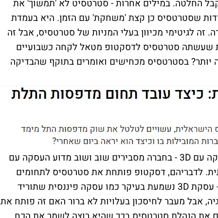
ל החלטה. במילים אחרות - סטרטסיט לא 'תמשוך' את
ודות שסטרטסיס כן קצת 'משחקת' עם הזמן. היא בעמדת
 זה לגיטימי מכיוון בעלי המניות של סטרטסיס, אבל זה
ת הנאותות שעשתה סטרטסיס לדסקטופ מטאל לקחה כשבועיים
ה יותר? בסטרטסיס מכחישים ואומרים בתוקף שהבדיקה
גם לא בטוח שסטרטסיס מאוד מעוניינת בעסקה עם 3D - בחברה מסבירים שוב ושוב מדוע העסקה עם
ת. לדבריהם, דסקטופ פותחת את סטרטסיס לתחומים
חדשים שהחברה לא נמצאת בהם. אבל מנגד - עסקת 3D נשמעת בעיקר כמו עסקה פיננסית שתוריד
רגיה, אבל מעבר לחיסכון בעלויות לא ברור האם זה פותח את
ם את הנהלת סטרטסיס בכך שהיא רוצה לשמר את הכח