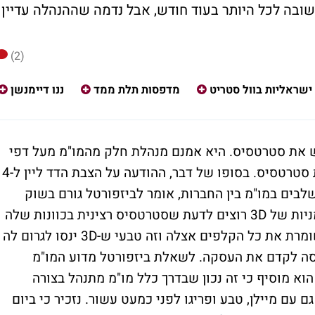
בה לכל היותר בעוד חודש, אבל נדמה שההנהלה עדיין
(2)
ישראליות בוול סטריט
מדפסות תלת ממד
ננו דיימנשן
ד רוצה לרכוש את סטרטסיס. היא אמנם מנהלת חלק מהמו"מ מעל דפי
התקשורת והודעות לבורסה, אבל כך גם נוהגת סטרטסיס. בסופו של דבר, ההודעה על הצבת הדד ליין ל-4
לבים במו"מ בין החברות, אומר לביזפורטל גורם בשוק
שמכיר את הדברים. בשוק אומרים שבעלי המניות של 3D רוצים לדעת שסטרטסיס רצינית בכוונות שלה
ובינתיים סטרטסיס 'משחקת את הקשוחה', שומרת את כל הקלפים אצלה וזה טבעי ש-3D ינסו לגרום לה
נסה לקדם את העסקה. לשאלת ביזפורטל מדוע המו"מ
א מוסיף כי זה נכון שבדרך כלל מו"מ מתנהל בצורה
 עם מיילן, טבע ופריגו לפני כמעט עשור. נזכיר כי ביום