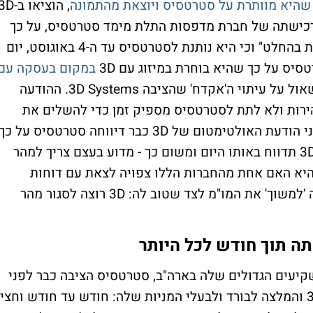
 שהיא מוותרת על סטרטסיס ויוצאת מהתמונה
, הוציאו ב-D
וץ לרכישתה של חברת מדפסות התלת מימד סטרטסיס, על כך
שההצעה האחרונה שהגישה היא "הצעה סופית בהחלט" וכי היא נותנת לסטרטסיס עד ה-4 באוגוסט, יום
יס על כך שהיא בוחרת במיזוג עם 3D
במקום בעסקה עם
. ובכל זאת, אי אפשר שלא לשאול על עיתוי ה'אקדח' שהציבה 3D Systems. ההודעה
העסקה במהירות ולא לתת לסטרטסיס מספיק זמן כדי להשלים את
בדיקת הנאותות. ביום חמישי האחרון, יום לפני הודעת האולטימטום של 3D כבר דיווחה סטרטסיס על כך
שהיא תפרסם את דוחותיה ב-9 באוגוסט, גם 3D תדווח באותו היום ומשום כך - מדוע בעצם צריך למהר
היא האם אחת מהחברות הללו צפויה לצאת עם דוחות
חלשים או תחזיות חלשות ולכן כל אחת מנסה 'למשוך' את המו"מ לצד שטוב לה: 3D רוצה לסגור מהר
ה תוך חודש לכל היותר
קיעים הגדולים שלה בארה"ב, סטרטסיס הציבה כבר לפני
שבועיים תאריך יעד למתן תשובה סופית ל-3D והמלצה לבורד ולבעלי המניות שלה: חודש עד חודש וחצי,