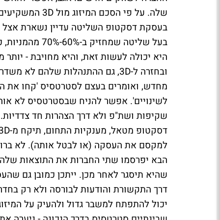
בעסקת דסקטופ השליטה עדיין נשארת אצל סטר
בעל שליטה שמחז
היא יכולה לעשות זאת, והיא מחויבת - יותר 
מחדש, ואומרים בעצם לסטרטסיס 'קחו את ההצ
לשינויים'. אפשר להניח שבסטרטסיס לא אוהבי
דסקטופ מטאל, מענקיות התחום, תיקח מ-3D את ההובלה.
הבא יפרסמו שתי החברות את התוצאות שלהן.
שהיא תיסגר לאחר מכן. ייתכן כמובן גם שהע
דרך התקשורת והודעות לבורסה ולא רק בחדרים
יכול להתפתח למשבר גדול ולהעיק על המיזוג 
שבינתיים סטרטסיס בדרך הנכונה - ניערה את