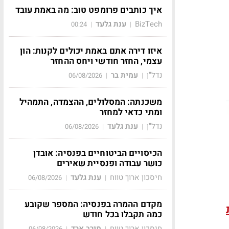
איך כותבים פרומפט טוב: מה באמת עובד
BizTech
ענת גלעד
00:24
|
|
איזו דירה אתם באמת יכולים לקנות: הון
עצמי, החזר חודשי ויחס ההחזר
נדל"ן
עמית בר
06/08/2026
|
|
משכנתה: המסלולים, ההצמדה, התמהיל
ומתי כדאי למחזר
נדל"ן
ענת גלעד
06/08/2026
|
|
הכיסויים הביטוחיים בפנסיה: אובדן
כושר עבודה ופנסיית שאירים
חיסכון ארוך טווח
ענת גלעד
06/08/2026
|
|
מקדם ההמרה בפנסיה: המספר שקובע
כמה תקבלו בכל חודש
חיסכון ארוך טווח
מירב ארד
06/08/2026
|
|