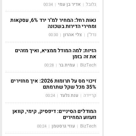
גלובל
אדיר בן עמי
00:34
|
|
נאות רחל: המחיר למ"ר ירד 6%, עסקאות
ומחירי הדירות בשכונה
נדל"ן
צלי אהרון
00:30
|
|
הזיות: למה המודל ממציא, ואיך מזהים
את זה בזמן
BizTech
עמית בר
00:28
|
|
זיכוי מס על תרומות 2026: איך מחזירים
35% מכל שקל שתרמתם
קריירה
ענת גלעד
00:24
|
|
המודלים הסיניים: דיפסיק, קימי, קוואן
וזעזוע המחירים
BizTech
עוזי גרסטמן
00:24
|
|