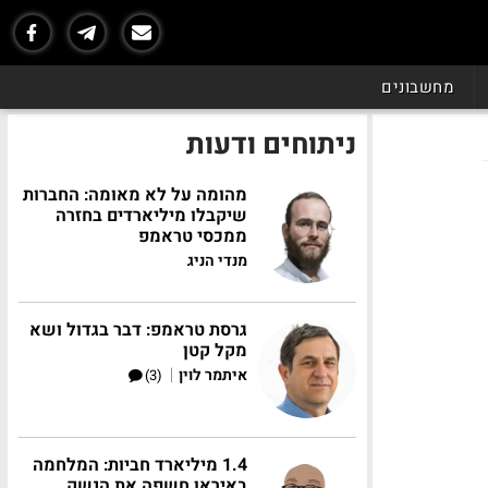
מחשבונים
ניתוחים ודעות
מהומה על לא מאומה: החברות
שיקבלו מיליארדים בחזרה
ממכסי טראמפ
מנדי הניג
גרסת טראמפ: דבר בגדול ושא
מקל קטן
|
איתמר לוין
(3)
1.4 מיליארד חביות: המלחמה
באיראן חשפה את הנשק