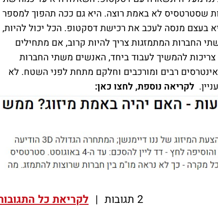
היות שסטרטסיס לא באמת רוצה. היא גם ככה תהפוך למספר
ת רוצה, אלא היא בעצם מנסה לעכב את רכישת דסקטופ. הכל יכול להיות,
וג כזה, חשוב להזכיר שה-DNA של שתי החברות המתמזגות צריך להיות קרוב, אם מתחילים
צריכות להמשיך לעבוד ביחד, האנשים משתי החברות
 האינטרסים רבים ומורכבים וחלקם מתחת לפני השטח. לא
ניין.
לקריאה נוספת, לחצו כאן:
2 תגובות
|
לקריאת כל התגובות