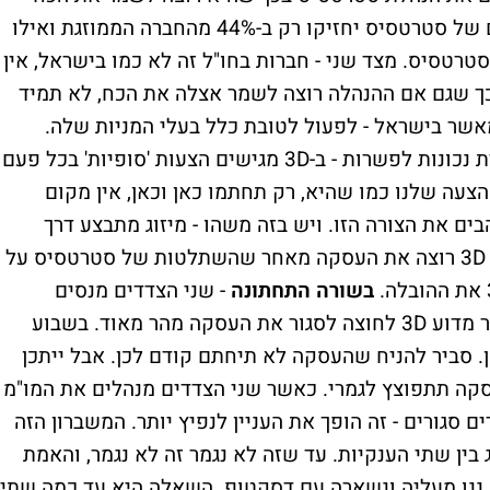
שלה. על פי הסכם המיזוג מול 3D המשקיעים של סטרטסיס יחזיקו רק ב-44% מהחברה הממוזגת ואילו
טסיס. מצד שני - חברות בחו"ל זה לא כמו בישראל, אין
יק ב-60%-70% מהמניות, כך שגם אם ההנהלה רוצה לשמר אצלה את הכח, לא תמיד
מאשר בישראל - לפעול לטובת כלל בעלי המניות שלה.
ובחזרה ל-3D, גם ההתנהלות שלהם לא משדרת נכונות לפשרות - ב-3D מגישים הצעות 'סופיות' בכל פעם
עה שלנו כמו שהיא, רק תחתמו כאן וכאן, אין מקום
ם את הצורה הזו. ויש בזה משהו - מיזוג מתבצע דרך
שקיפות ושת"פ ולא דרך הצהרות חד צדדיות. 3D רוצה את העסקה מאחר שהשתלטות של סטרטסיס על
בשורה התחתונה
- שני הצדדים מנסים
למקסם את העסקה (או לבטל אותה). לא ברור מדוע 3D לחוצה לסגור את העסקה מהר מאוד. בשבוע
 סביר להניח שהעסקה לא תיחתם קודם לכן. אבל ייתכן
סקה תתפוצץ לגמרי. כאשר שני הצדדים מנהלים את המו"מ
 סגורים - זה הופך את העניין לנפיץ יותר. המשברון הזה
בין שתי הענקיות. עד שזה לא נגמר זה לא נגמר, והאמת
 ננו מעליה ונשארה עם דסקטופ. השאלה היא עד כמה שתי