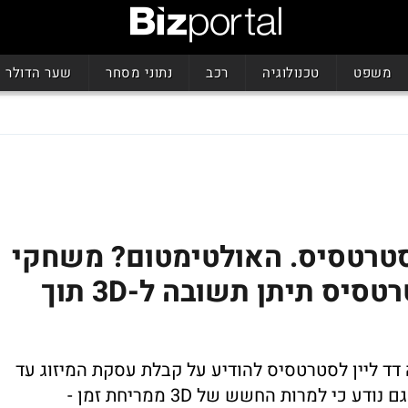
משפט
טכנולוגיה
רכב
נתוני מסחר
שער הדולר
ה את סטרטסיס. האולטימטום? משחקי
מו"מ; לביזפורטל נודע: סטרטסיס תיתן תשובה ל-3D תוך
ערכות בשוק אחרי ש-3D הציבה דד ליין לסטרטסיס להודיע על קבלת עסקת המיזוג עד
ה-4 באוגוסט, יום שישי הקרוב. לביזפורטל גם נודע כי למרות החשש של 3D ממריחת זמן -