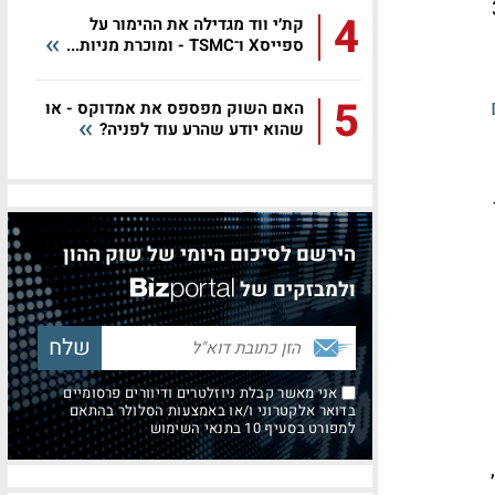
3
4
קת׳י ווד מגדילה את ההימור על
ספייסX ו־TSMC - ומוכרת מניות...
5
האם השוק מפספס את אמדוקס - או
שהוא יודע שהרע עוד לפניה?
הירשם לסיכום היומי של שוק ההון
ולמבזקים של
אני מאשר קבלת ניוזלטרים ודיוורים פרסומיים
בדואר אלקטרוני ו/או באמצעות הסלולר בהתאם
למפורט בסעיף 10 בתנאי השימוש