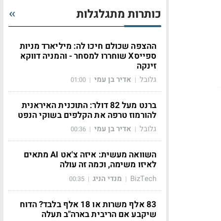
כותרות מתגלגלות
ההצפה שכולם חיכו לה: מיליארד מניות
ספייסX שוחררו למסחר - והמניה דווקא
זינקה
גלובל
אדיר בן עמי
01:00
|
|
ברנט מעל 82 דולר: התוכנית האיראנית
להורמוז טרפה את הקלפים בשוקי הנפט
גלובל
אדיר בן עמי
00:36
|
|
השוואה מעשית: איזה צ'אט AI מתאים
לאיזו משימה, וכמה זה עולה
BizTech
מנדי הניג
00:35
|
|
83 אלף משרות או 18 אלף בלבד? הדוח
שיקבע אם הריבית בארה"ב תעלה