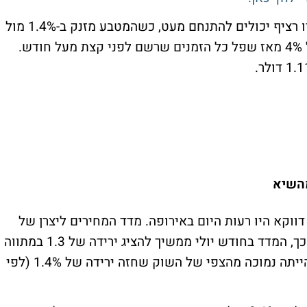
המשקיעים החשופים למטבע האירו רציף יכולים להתנחם מעט, כשהמטבע מזנק ב-1.4% מול
השקל לרמה של 4.34 שקלים, זינוק של מעל 4% מאז שפל כל הזמנים שרשם לפני קצת מעל חודש.
ווקא היו רעות היום באירופה. מדד המחירים ליצרן של
גרמניה, נותר באותה הרמה בחודש יולי. בתוך כך, המדד בחודש יולי ממשיך להציג ירידה של 1.3 במתווה
שנתי. אמנם זוהי ירידה משמעותית, אך היא הייתה נמוכה מהצפי של השוק שחזה ירידה של 1.4% (לפי