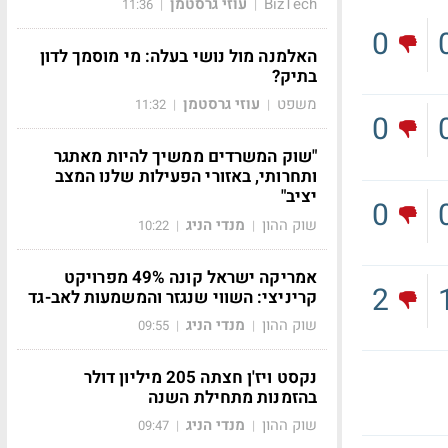
BizTech
עוזי גרסטמן
11:36
|
|
0
האלמנה מול נושי בעלה: מי מוסמך לדון
בתיק?
משפט
עוזי גרסטמן
11:32
|
|
0
"שוק המשרדים ממשיך להיות מאתגר
ותחרותי, באזורי הפעילות שלנו המצב
יציב"
0
שוק ההון
מנדי הניג
10:22
|
|
אמריקה ישראל קונה 49% מפרויקט
2
קריניצי: השווי שנגזר והמשמעות לאב-גד
שוק ההון
מנדי הניג
09:55
|
|
נקסט ויז'ן חצתה 205 מיליון דולר
בהזמנות מתחילת השנה
שוק ההון
מנדי הניג
09:47
|
|