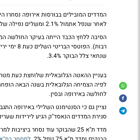
לאחר שנפל אתמול 2.1% ומשלים נפילה של כמעט 10% תוך שבועיים בלבד לשפל של 7 חודשים.
הסיבה ללחץ הכבד הייתה בעיקר החולשה המס
שנחאי צלל הבוקר 3.4%.
בעניין ההאטה הגלובאלית שלוחצת כעת מטה א
לחולשה באירופה ובסין.
נציין גם כי הסנטימנט השלילי באירופה התג
סגירת המדדים הנאסד"ק הגיע לירידות שערים של 
הבנקים ומדד ת"א 75 נופל 2%.
למסחר בת"א -