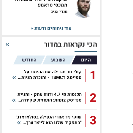
ממכסי טראמפ
מנדי הניג
עוד ניתוחים ודעות
הכי נקראות במדור
היום
השבוע
החודש
1
קת׳י ווד מגדילה את ההימור על
ספייסX ו־TSMC - ומוכרת מניות...
2
הכנסות פי 4.7 ורווח עתק - ומניית
סנדיסק צונחת: התחזית שקיררה...
3
שוקי ניר אחרי הנפילה בסולאראדג':
ות
"התפקיד שלנו הוא לייצר ערך...