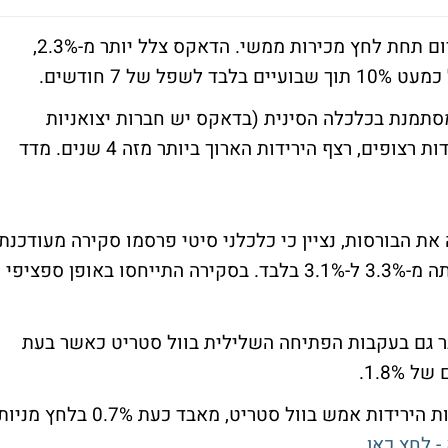
המדדים המובילים בבורסות אירופה נסחרו היום תחת לחץ מכירות ממשי. הדאקס צלל יותר מ-2.3%,
תמנת בכלכלה הסינית (בדאקס יש חברות יצואניות
רבות). הפוטסי הבריטי השלים כעת 8 ימי ירידות רצופים, רצף הירידות הארוך ביותר מזה 4 שנים. מדד
ת הבורסות, נציין כי כלכלני סיטי פרסמו סקירה מעודכנת
לפיה הצמיחה הגלובאלית בשנה הבאה הופחתה מ-3.3% ל-3.1% בלבד. בסקירה התייחסו באופן ספציפי
בר גם בעקבות הפתיחה השלילית בוול סטריט כאשר בעת
1.8%.
מדד ת"א 25 שהבוקר עוד נסחר ביציבות למרות הירידות אמש בוול סטריט, מאבד כעת 0.7% בלחץ מני
 לחץ כאן.