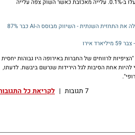
המכירות הקמעונאיות בבריטניה לחודש יולי עלו ב-0.1%. עלייה מאכזבת כאשר השוק צפה עלייה
פובליסיס מאיצה את הצמיחה ל-4.8% ומעלה את התחזית השנתית - השיווק מבוסס ה-AI כבר 87%
ד אירו
 "הציפיות לרווחים של החברות באירופה היו גבוהות יחסית
להיות אחת הסיבות לגל הירידות שנרשם ביבשת. לדעתו,
פי".
7 תגובות
|
לקריאת כל התגובות