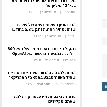
גולד בונד רוכשת את פעילות שחם גיא
בכ-121 מיליון ש'
שוק ההון
עוזי גרסטמן
12:35
|
|
מדד המזון העולמי בשיא של שלוש
שנים: מחיר החיטה זינק 5.8% בחודש
גלובל
עוזי גרסטמן
12:20
|
|
רמקול בצורת דונאט במחיר של מעל 300
דולר: זה המכשיר הראשון של OpenAI
BizTech
מירב ארד
12:00
|
|
מתחת למכסה המנוע: השינויים הסודיים
שחיל האוויר מבצע באפאצ'י האמריקאי
ניתוחים ודעות
עופר הבר
11:55
|
|
ה
פרטיות ואבטחת מידע: מה קורה למה
שאתם מקלידים