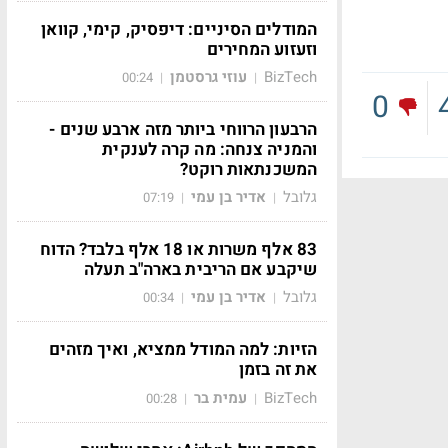
המודלים הסיניים: דיפסיק, קימי, קוואן
וזעזוע המחירים
BizTech
עוזי גרסטמן
00:24
|
|
0
הרבעון הרווחי ביותר מזה ארבע שנים -
והמניה צנחה: מה קרה לענקית
המשכנתאות רוקט?
גלובל
אדיר בן עמי
07:19
|
|
83 אלף משרות או 18 אלף בלבד? הדוח
שיקבע אם הריבית בארה"ב תעלה
גלובל
אדיר בן עמי
00:34
|
|
הזיות: למה המודל ממציא, ואיך מזהים
את זה בזמן
BizTech
עמית בר
00:28
|
|