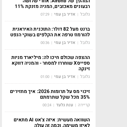
המהפך של Airbnb: אחרי שלושה
רבעונים מאכזבים, המניה מזנקת 11%
גלובל
אדיר בן עמי
07:29
|
|
ברנט מעל 82 דולר: התוכנית האיראנית
להורמוז טרפה את הקלפים בשוקי הנפט
גלובל
אדיר בן עמי
00:36
|
|
ההצפה שכולם חיכו לה: מיליארד מניות
ספייסX שוחררו למסחר - והמניה דווקא
זינקה
גלובל
אדיר בן עמי
01:00
|
|
זיכוי מס על תרומות 2026: איך מחזירים
35% מכל שקל שתרמתם
קריירה
ענת גלעד
00:24
|
|
השוואה מעשית: איזה צ'אט AI מתאים
לאיזו משימה, וכמה זה עולה