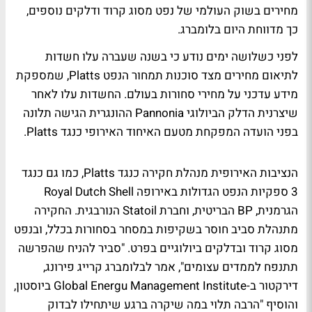
מחירים בשוק העולמי של נפט מסוג קרוד ודלקים נוספים,
כך מדווחת היום בלומברג.
לפני כשלושה ימים נודע כי בשנה שעברה עלו חשדות
לתיאום מחירים מצד סוכנות תמחור הנפט Platts, שמספקת
מידע עדכני על מחירי סחורות בעולם. החשדות עלו לאחר
שיצרנית הדלק הביולוגי Pannonia ההונגרית הגישה תלונה
בפני הועדה המפקחת מטעם האיחוד האירופי כנגד Platts.
הנציבות האירופית מנהלת חקירה כנגד Platts, כמו גם כנגד
3 ספקיות הנפט הגדולות באירופה Royal Dutch Shell
הגרמנית, BP הבריטית, וחברת Statoil הנורבגית. החקירה
מתנהלת סביב חוסר בשקיפות במסחר בסחורות בכלל, ובנפט
מסוג קרוד ובדלקים ביולוגיים בפרט. "סביר להניח שהפרשה
תתנפח לממדים עצומים", אמר לבלומברג קרייג פירונג,
דירקטור ב-Global Energu Management Institute ביוסטון,
והוסיף "הרבה תלוי במה שיקרה ברגע שיתחילו לבדוק