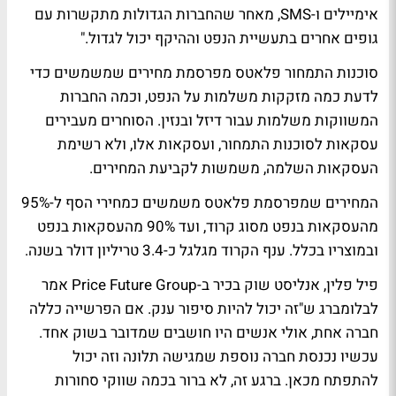
אימיילים ו-SMS, מאחר שהחברות הגדולות מתקשרות עם
גופים אחרים בתעשיית הנפט וההיקף יכול לגדול."
סוכנות התמחור פלאטס מפרסמת מחירים שמשמשים כדי
לדעת כמה מזקקות משלמות על הנפט, וכמה החברות
המשווקות משלמות עבור דיזל ובנזין. הסוחרים מעבירים
עסקאות לסוכנות התמחור, ועסקאות אלו, ולא רשימת
העסקאות השלמה, משמשות לקביעת המחירים.
המחירים שמפרסמת פלאטס משמשים כמחירי הסף ל-95%
מהעסקאות בנפט מסוג קרוד, ועד 90% מהעסקאות בנפט
ובמוצריו בכלל. ענף הקרוד מגלגל כ-3.4 טריליון דולר בשנה.
פיל פלין, אנליסט שוק בכיר ב-Price Future Group אמר
לבלומברג ש"זה יכול להיות סיפור ענק. אם הפרשייה כללה
חברה אחת, אולי אנשים היו חושבים שמדובר בשוק אחד.
עכשיו נכנסת חברה נוספת שמגישה תלונה וזה יכול
להתפתח מכאן. ברגע זה, לא ברור בכמה שווקי סחורות