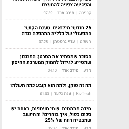
והפגיעה צפויה להתעצם
קריירה
מירב ארד
07:39
|
|
26 חודשי מילואים: טענת הקושי
התפעולי של כללית התהפכה נגדה
משפט
עוזי גרסטמן
07:28
|
|
הסוכר שמסתיר את הסרטן: המנגנון
שמסייע לגידול לחמוק ממערכת החיסון
מדע
מירב ארד
04:10
|
|
מה זה טוקן, ולמה הוא קובע כמה תשלמו
BizTech
ענת גלעד
01:03
|
|
חידה מתמטית: שתי מעטפות, באחת יש
סכום כפול, איך בוחרים? והחישוב
שמבטיח רווח של 25%
מדע
מירב ארד
05:02
|
|