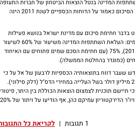
תתפות המדינה בנטל הוצאות הביטחון של חברות התעופה
הישראליות. ההשפעה של כניסתו לתוקף של הסיכום כאמור על הדוחות הכספיים לשנת 2011 הינה
 בא בהמשך לדו"ח מה-15 באוגוסט בדבר חתימת סיכום עם מדינת ישראל בנושא פעילות
מערך אבטחת התעופה הישראלית. בין הסיכומים: העלאת השתתפות המדינה משיעור של 60% לשיעור
של 65% (בגין שנת 2011), 70% (בגין שנת 2012), 75% (עם חתימת הסכם שמים פתוחים עם האיחוד
דש שעבר דווח בתוצאותיה הכספיות לרבעון של אל על כי
הרווח הנקי של החברה נחתך ביותר מחצי ל-21 מיליון דולר בשל העלייה במחירי הדס"ל (דלק סילוני).
 תיישם תוכנית לצמצום הוצאות הכוללת בין היתר, פיטורי
כ- 200 עובדים. מנכ"ל אל על, אליעזר שקדי, ויו"ר הדירקטוריון עמיקם כהן, אף הודיעו על ויתור של 20%
1 תגובות
|
לקריאת כל התגובות