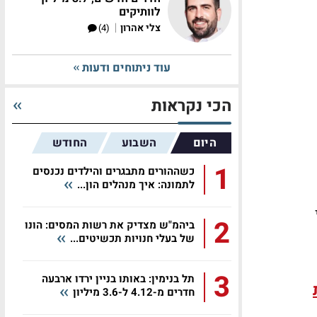
לוותיקים
|
צלי אהרון
(4)
עוד ניתוחים ודעות
הכי נקראות
היום
השבוע
החודש
1
כשההורים מתבגרים והילדים נכנסים
לתמונה: איך מנהלים הון...
2
ביהמ"ש מצדיק את רשות המסים: הונו
של בעלי חנויות תכשיטים...
3
תל בנימין: באותו בניין ירדו ארבעה
חדרים מ-4.12 ל-3.6 מיליון