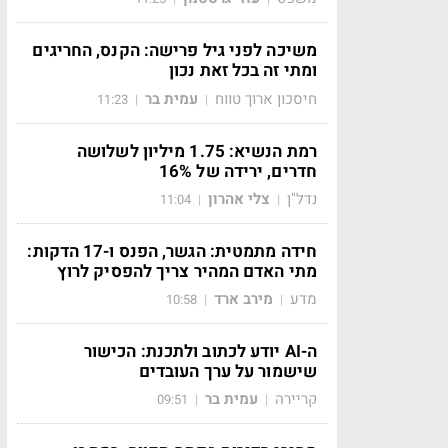
משיכה לפני גיל פרישה: הקנס, החריגים
ומתי זה בכל זאת נכון
חיסכון ארוך טווח
עמית בר
11:23
|
|
רמת הנשיא: 1.75 מיליון לשלושה
חדרים, ירידה של 16%
נדל"ן
צלי אהרון
11:04
|
|
חידה מתמטית: הגשר, הפנס ו-17 הדקות:
מתי האדם המהיר צריך להפסיק לרוץ
מדע
מירב ארד
10:58
|
|
ה-AI יודע לכתוב ולתכנת: הכישור
שישמור על ערך העובדים
קריירה
עמית בר
09:51
|
|