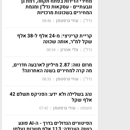
מחירי הדירות בפתח תקווה, רמת גן
וגבעתיים - עסקאות נדל"ן ומגמת
המחירים בשכונות מרכזיות
נדל"ן
עוזי גרסטמן
08:46
|
|
קריית קריניצי: מ-24 אלף ל-38 אלף
שקל למ״ר, אותה שכונה
נדל"ן
צלי אהרון
08:34
|
|
מרום נווה: 2.87 מיליון לארבעה חדרים,
מה קרה למחירים בשנה האחרונה?
נדל"ן
עוזי גרסטמן
08:33
|
|
נהג בשלילה ולא ידע: הפניקס תשלם 42
אלף שקל
משפט
עוזי גרסטמן
07:42
|
|
הפיטורים הגדולים בדרך - ה-AI פוגע
בשוק העבודה: 113 אלף משרות נעלמו