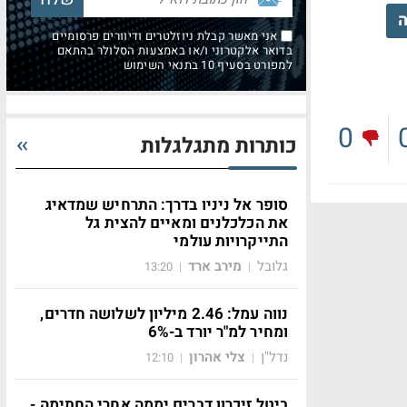
ה
אני מאשר קבלת ניוזלטרים ודיוורים פרסומיים
בדואר אלקטרוני ו/או באמצעות הסלולר בהתאם
למפורט בסעיף 10 בתנאי השימוש
0
כותרות מתגלגלות
סופר אל ניניו בדרך: התרחיש שמדאיג
את הכלכלנים ומאיים להצית גל
התייקרויות עולמי
גלובל
מירב ארד
13:20
|
|
נווה עמל: 2.46 מיליון לשלושה חדרים,
ומחיר למ"ר יורד ב-6%
נדל"ן
צלי אהרון
12:10
|
|
ביטל זיכרון דברים יממה אחרי החתימה -