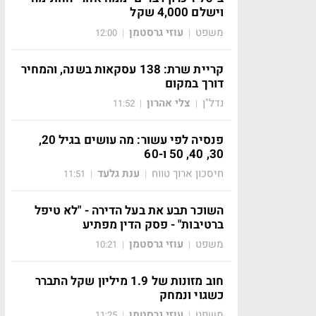
וישלם 4,000 שקל
משפט
עוזי גרסטמן
12:00
|
|
קריית שרת: 138 עסקאות בשנה, והמחיר
דורך במקום
נדל"ן
צלי אהרון
11:52
|
|
פנסיה לפי עשור: מה עושים בגיל 20,
30, 40, 50 ו-60
חיסכון ארוך טווח
ענת גלעד
11:51
|
|
השוכר תבע את בעל הדירה - "לא טיפל
ברטיבות" - פסק הדין מפתיע
משפט
עוזי גרסטמן
10:21
|
|
חוב מזונות של 1.9 מיליון שקל התברר
כשגוי ונמחק
משפט
עוזי גרסטמן
11:25
|
|