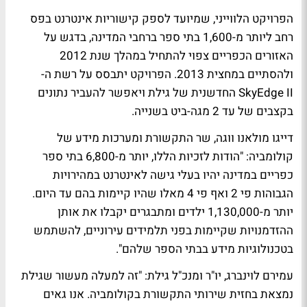
הפרויקט הלווייני, שמיועד לספק קישוריות אינטרנט בפס
רחב ליותר מ-1,600 בתי ספר ברחבי המדינה, בדגש על
האזורים הכפריים צפוי להתחיל במהלך שנת 2012
ולהסתיים במחצית 2013. הפרויקט יתבסס על רשת ה-
SkyEdge II החדשנית של גילת ויאפשר להעביר נתונים
בקצבים של עד 2 מגה-ביט בשנייה.
דייגו מולאנו ווגה, שר התקשורת ומערכות מידע של
קולומביה: "הודות לזכיות הללו, יותר מ-6,800 בתי ספר
כפריים במדינה יהיו בעלי גישה לאינטרנט במהירויות
הגבוהות פי 2 ואף פי 4 מאלו שהיו קיימות בהם עד היום.
יותר מ-1,130,000 ילדים ומתבגרים יקבלו את אותן
ההזדמנויות שקיימות בפני תלמידים עירוניים, להשתמש
בטכנולוגיות מידע בבתי הספר שלהם".
עמירם לוינברג, יו"ר ומנכ"ל גילת: "זה למעלה מעשור שגילת
נמצאת בחזית שירותי התקשורת בקולומביה. אנו גאים