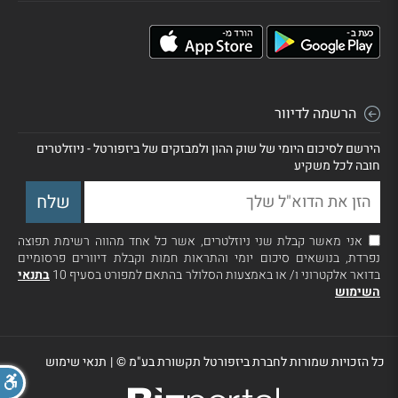
הרשמה לדיוור
הירשם לסיכום היומי של שוק ההון ולמבזקים של ביזפורטל - ניוזלטרים
חובה לכל משקיע
אני מאשר קבלת שני ניוזלטרים, אשר כל אחד מהווה רשימת תפוצה
נפרדת, בנושאים סיכום יומי והתראות חמות וקבלת דיוורים פרסומיים
בדואר אלקטרוני ו/ או באמצעות הסלולר בהתאם למפורט בסעיף 10
בתנאי
השימוש
כל הזכויות שמורות לחברת ביזפורטל תקשורת בע"מ ©
|
תנאי שימוש