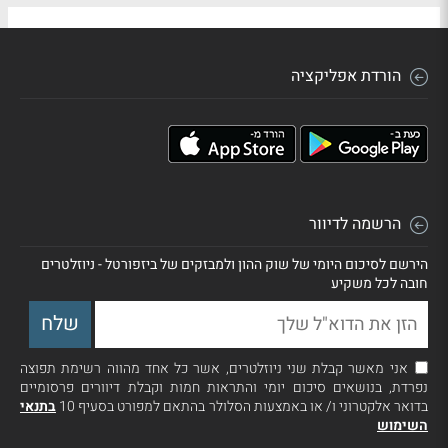
הורדת אפליקציה
הרשמה לדיוור
הירשם לסיכום היומי של שוק ההון ולמבזקים של ביזפורטל - ניוזלטרים
חובה לכל משקיע
אני מאשר קבלת שני ניוזלטרים, אשר כל אחד מהווה רשימת תפוצה
נפרדת, בנושאים סיכום יומי והתראות חמות וקבלת דיוורים פרסומיים
בדואר אלקטרוני ו/ או באמצעות הסלולר בהתאם למפורט בסעיף 10
בתנאי
השימוש