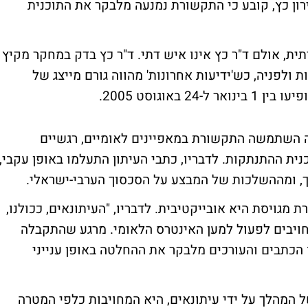
רון כץ, קובע כי התקשורת נמנעה מלבקר את התוכנית
ת, אולם ד"ר כץ אינו איש דתי. ד"ר כץ בדק במחקר מקיץ
לפניה, כש'ידיעות אחרונות' מהווה גורם מייצג של
אוגוסט 2005.
ה השתמשה התקשורת במאפיינים לאומיים, רגשיים
ת ההתנתקות. לדבריו, כתבי העיתון התעלמו באופן עקבי,
, ומההשלכות של המבצע על הסכסוך הערבי-ישראלי.
מגויסת היא אובייקטיבית. לדבריו, "העיתונאים, ככולנו,
חויבים לפעול למען האינטרס הלאומי. מרגע שהתקבלה
הכתבים והעורכים מלבקר את ההחלטה באופן ענייני
ל המהלך על ידי עיתונאים, היא המחויבות כלפי המטרה