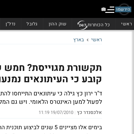
הירשמו
ראשי
שוק ההון
גלובל
נדל"ן
כל הכותרות
ראשי
בארץ
תקשורת מגוייסת? חמש ש
קובע כי העיתונאים נמנעו
ד"ר ירון כץ גילה כי עיתונאים התייחסו ל
לפעול למען האינטרס הלאומי. ויש גם המל
אלכסנדר כץ
19/07/2010 11:19
|
בימים אלו מציינים 5 שנים לב