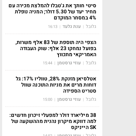
סיטי חותך את ג'טבלו להמלצת מכירה עם
מחיר יעד של 5.30 דולר; המניה נופלת
4% במסחר המוקדם
גלובל
ענת גלעד
16:13
|
|
הצפי היה תוספת של 83 אלף משרות,
בפועל נמחקו 23 אלף: שוק העבודה
האמריקאי מתכווץ
גלובל
עוזי גרסטמן
15:44
|
|
אטלסיאן מזנקת 28%, טווליו 17%: גל
דוחות מרים את מניות התוכנה שוול
סטריט הספידה
גלובל
עוזי גרסטמן
15:00
|
|
38 מיליארד דולר למפעלי זיכרון חדשים:
למה דווקא מיקרון נהנית מההשקעה של
SK הייניקס
גלובל
עוזי גרסטמן
14:52
|
|