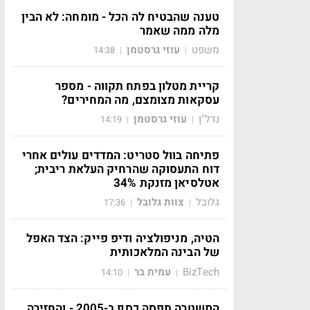
טענה שהבטיח לה הכל - מומחה: לא הבין
מלה ממה שאמר
משפט
עוזי גרסטמן
14:38
|
|
קריית מטלון בפתח תקווה - מספר
עסקאות מצומצם, מה המחירים?
נדל"ן
עוזי גרסטמן
14:19
|
|
פתיחה בוול סטריט: המדדים עולים אחרי
דוח התעסוקה שהרחיק העלאת ריבית;
אטלסיאן מזנקת 34%
גלובל
צוות גלובל
17:36
|
|
הטיה, מניפולציה ודיפ פייק: הצד האפל
של הבינה המלאכותית
BizTech
עמית בר
14:10
|
|
המשטרה תפסה כסף ב-2005 - והחזירה