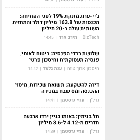
ג'יי-פרוג מזנקת 19% לפני הפתיחה:
הכנסות של 163.8 מיליון דולר והתחזית
השנתית עולה ב-20 מיליון
BizTech
מירב ארד
14:45
|
|
שלושת רבדי הפנסיה: ביטוח לאומי,
פנסיה תעסוקתית וחיסכון פרטי
חיסכון ארוך טווח
ענת גלעד
14:42
|
|
דירה להשקעה: תשואת שכירות, מיסוי
ההכנסה ומס שבח במכירה
נדל"ן
עוזי גרסטמן
14:41
|
|
תל בנימין: באותו בניין ירדו ארבעה
חדרים מ-4.12 ל-3.6 מיליון
נדל"ן
עוזי גרסטמן
14:39
|
|