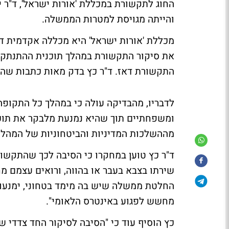
החוג לתקשורת במכללת 'אורות ישראל', ד"ר י
והייתה מגויסת למטרות הממשלה.
מכללת 'אורות ישראל' היא מכללה אקדמית דתי
את סיקור התקשורת במהלך תוכנית ההתנתקות ו
התקשורת דאז. ד"ר כץ בדק מאות כתבות שהופיעו בין 1 בינואר ל-24 ב
לדבריו, מהבדיקה עולה כי במהלך כל התקופ
ומשפחתיים תוך שהיא נמנעת מלבקר את תוכני
מההשלכות המדיניות והביטחוניות של המהלך
ד"ר כץ טוען במחקרו כי הסיבה לכך שהתקשורת 
שירתו בצבא בעבר או בהווה, ורואים עצמם מ
החלטת ממשלה שיש בה מימד בטחוני, ימנעו 
מחשש לפגוע באינטרס הלאומי".
כץ הוסיף עוד כי "הסיבה לסיקור החד צדדי ש