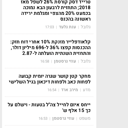
טרייד דסק קורסת 26% לשפל מאז
2018; התחזית לרבעון הבא נמוכה
בכמעט 20% מהצפי ומגלמת ירידה
ראשונה בהכנס
גלובל
ענת גלעד
17:03
|
|
קלאודפלייר מזנקת 10% אחרי דוח חזק:
ההכנסות קפצו 36% ל-696 מיליון דולר,
והתחזית השנתית הועלתה ל-2.87
גלובל
עוזי גרסטמן
16:58
|
|
מחקר קטן קושר שגרה יומית קבועה
לפחות כאב ולפחות דיכאון בגיל השלישי
מדע
מירב ארד
16:54
|
|
ייחס איום לחייל צה"ל בטעות - וישלם על
כך 15 אלף ש'
משפט
עוזי גרסטמן
16:53
|
|