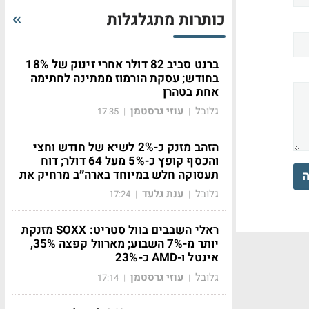
כותרות מתגלגלות
ברנט סביב 82 דולר אחרי זינוק של 18%
בחודש; עסקת הורמוז ממתינה לחתימה
אחת בטהרן
גלובל
עוזי גרסטמן
17:35
|
|
הזהב מזנק כ-2% לשיא של חודש וחצי
והכסף קופץ כ-5% מעל 64 דולר; דוח
תעסוקה חלש במיוחד בארה״ב מרחיק את
ה
גלובל
ענת גלעד
17:24
|
|
ראלי השבבים בוול סטריט: SOXX מזנקת
יותר מ-7% השבוע; מארוול קפצה 35%,
אינטל ו-AMD כ-23%
גלובל
עוזי גרסטמן
17:14
|
|