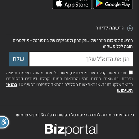
הרשמה לדיוור
הירשם לסיכום היומי של שוק ההון ולמבזקים של ביזפורטל - ניוזלטרים
חובה לכל משקיע
אני מאשר קבלת שני ניוזלטרים, אשר כל אחד מהווה רשימת תפוצה
נפרדת, בנושאים סיכום יומי והתראות חמות וקבלת דיוורים פרסומיים
בדואר אלקטרוני ו/ או באמצעות הסלולר בהתאם למפורט בסעיף 10
בתנאי
השימוש
כל הזכויות שמורות לחברת ביזפורטל תקשורת בע"מ ©
|
תנאי שימוש