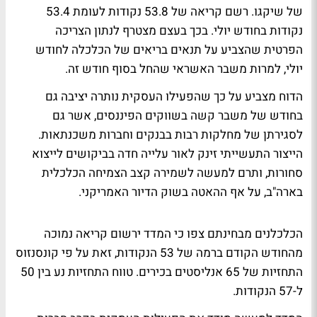
של שיקגו. רשם קריאה של 53.8 נקודות לעומת 53.4
נקודות בחודש יולי. בכך בעצם מצטרף לנתון הצריכה
הפרטית שהצביע על תנאים בריאים של הכלכלה לחודש
יולי, למרות משבר האשראי שהחל בסוף חודש זה.
הדוח מצביע על כך שהפעילו העסקית נותרה יציבה גם
בחודש של משבר קשה בשווקים הפיננסים, אשר גם
לסגירתן של מחלקות רבות בבנקים וחברות משכנתאות.
הייצור התעשייתי זינק לאור עלייה חדה בביקושים לייצוא
סחורות, ותרם למעשה לשמירה קצב הצמיחה הכלכלית
בארה"ב, על אף ההאטה בשוק הדיור האמריקני.
הכלכלנים מבחינתם צפו כי המדד ירשום קריאה נמוכה
מהחודש הקודם ברמה של 53 הנקודות, זאת על פי קונסנזוס
התחזיות של 65 אנליסטים בכירים. טווח התחזיות נע בין 50
ל-57 הנקודות.