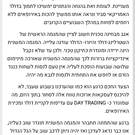
מעניינת. לעומת זאת בהנחה והנתונים ימשיכו לתמוך בדולר
האמריקאי סביר ונראה אותו ממשיך להכות באירופאים ללא
רחמים לפחות במהלך השבועיים הקרובים.
אגב מבחינה טכנית חשוב לציין שהמגמה הראשית של
השטרלינג-דולר והיורו- הדולר עודנה עלייה. המגמה המשנית
הינה ירידה ומוגדרת כתיקון טכני. ולכן עד שלא נקבל
אינדיקציות ברורות לכך שהמגמה המשנית שאורכה מינימום
שלושה שבועות הופכת לעליה אין טעם לנסות לשחות כנגד
הזרם או לחפש את התחתית ולנסות לנבא מה יהיה.
הצעד החכם כרגע הוא כמו שהערכנו בשבוע שעבר, לא
להיכנס לעסקאות ארוכות טווח אלה לסחור בתוך היום, מה
שמוגדר כ- DAY TRADING עם עדיפות לקניית דולר ומכירת
האירופאים.
ברגע שהתמונה תתבהר והמגמה המשנית תוגדר שוב כעליה,
אנו כבר נדאג לעדכן ואז יהיה ניתן לרכב שוב על הגל הגדול