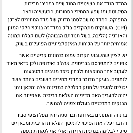
המדד מודד את השינויים החודשיים במחירי מכירות
הסיטונות ומושפע ממחירי הסחורות, התעשייה ומצב
התפוקה. המדד נחשב לסמן מדויק של מדד המחירים לצרכן
(CPI). השווקים מתמקדים בד"כ במדד זה בניכוי חלקי המזון
והאנרגיה (הליבה. בשל תנודתם הגבוהה) לשם קבלת תמונה
אמיתית יותר על הכוחות האינפלציוניים הפועלים בשוק.
יש לציין שהשבוע הקרוב עמוס בנתונים קריטיים אשר
צפויים להתפרסם בבריטניה, ארה"ב ואירופה ולכן כדאי מאוד
לעקוב אחר התוצאות ולבחון כיצד מגיבים המטבעות
לנתונים. בעיקר מדובר במדדי מחירים חשובים ביותר אשר
יכולים להעיד על חוזק הכלכלה במדינות אלה ומכאן ניתן
יהיה להעריך האם מדיניות העלאת הריבית שאפיינה את
הבנקים המרכזיים בעולם צפויה להמשך.
בהנחה והנתונים באירופה ובריטניה יהיו מעל הצפי סביר
והדבר יעלה את הסיכוי להמשך העלאות הריבית ומכאן יש
סיכוי לבלימה במגמת הירידה ואולי אף לנקודת מפנה