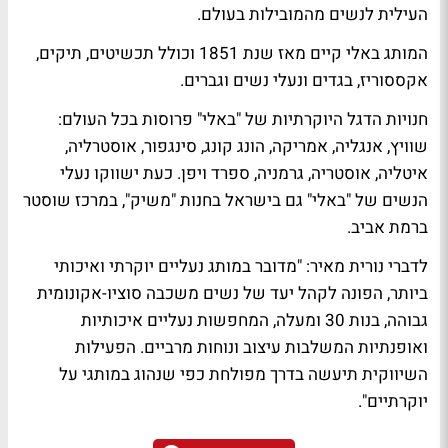
העילית לנשים מהמובילות בעולם.
המותג באלי קיים מאז שנת 1851 וכולל תכשיטים, תיקים,
אקססוריז, בגדים ונעלי נשים וגברים.
חנויות הדגל היוקרתיות של "באלי" פרוסות בכל העולם:
שוויץ, אנגליה, אמריקה, הונג קונג, סינגפור, אוסטרליה,
איטליה, אוסטריה, גרמניה, ספרד ויפן. כעת ישווקו נעלי
הנשים של "באלי" גם בישראל בחנות "משיק", במרכז שוסטר
ברמת אביב.
לדברי נורית מאיר: "מדובר במותג נעליים יוקרתי ואיכותי
ביותר, הפונה לקהל יעד של נשים משכבה סוציו-אקונומית
גבוהה, בנות 30 ומעלה, המחפשות נעליים איכותיות
ואופנתיות המשלבות עיצוב ונוחות מרביים. הפעילות
השיווקית תיעשה בדרך מפולחת כפי שנהוג במותגי על
יוקרתיים".