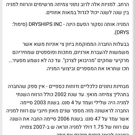
הרחב. למניות אלה לרוב נתוני צמיחה מרשימים והרווח למניה
בין שנה לשנה יכול לגדול במאות אחוזים.
המניה אותה נסקור הפעם הינה - DRYSHIPS INC (סימול:
DRYS).
בבעלות החברה הממוקמת ביוון צי אוניות משא אשר
משמשות להעברת אורניום, מתכות ופוספטים שמחיריהם
מרקיעי שחקים "מהיבואן לצרכן". עד כה לא נשמע מסעיר...
חכו שתראו את המספרים וביצועי המניה.
מבחינת נתונים כלכליים ודוחות כספיים - אין ספק שהחברה
בתהליך צמיחה מואץ. עד שנת 2002 כולל הרווח השנתי
למניה היה שלילי ועמד על 4 סנט. בשנת 2003 סיימה
החברה לראשונה מזה מספר שנים מאזן חיובי עם רווח למניה
אשר עמד על 47 סנט. בשנת 2006 סיימה החבה את השנה
עם רווח של 1.75 דולר למניה ונראה ש ב-2007 צפויה