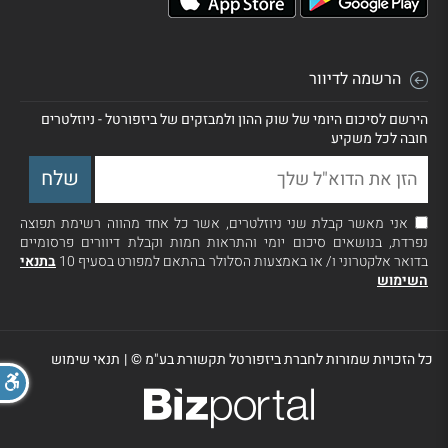
הרשמה לדיוור
הירשם לסיכום היומי של שוק ההון ולמבזקים של ביזפורטל - ניוזלטרים
חובה לכל משקיע
אני מאשר קבלת שני ניוזלטרים, אשר כל אחד מהווה רשימת תפוצה
נפרדת, בנושאים סיכום יומי והתראות חמות וקבלת דיוורים פרסומיים
בדואר אלקטרוני ו/ או באמצעות הסלולר בהתאם למפורט בסעיף 10
בתנאי
השימוש
כל הזכויות שמורות לחברת ביזפורטל תקשורת בע"מ ©
|
תנאי שימוש