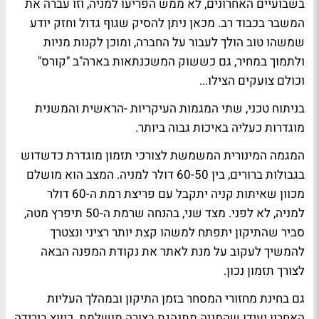
בשבועיים האחרונים, לא ממש הפריעו למניה, וזו עברה את
המשבר בכבוד רב. מכאן ניתן להסיק שגוף גדול וחזק יודע
שמשהו טוב הולך לעבור על החברה, ומוכן לקנות מניות
ולתמוך במחיר, גם כששוק המשכנתאות בארה"ב "קורס"
וכולם צועקים הצילו...
בניתוח טכני, שתי המגמות העיקריות -הראשית והמשנית
מוגדרות כעליה באיכות גבוה ביותר.
המגמה המינורית המשמשת לצורכי תזמון מוגדרת כדשדוש
בגבולות ברורים, בין 60-50 דולר למניה. המצב הוא מושלם
מכוון שאיתות קניה יתקבל עם פריצת רמת ה-60 דולר
למניה, לא לפני. מצד שני, בהנחה שרמת ה-50 תיפרץ מטה,
סביר שהתיקון יתפתח למשהו קצת יותר רציני ונצטרך
להמשיך לעקוב על מנת לאתר את נקודת המפנה הבאה
לצורך תזמון נכון.
גם בחינת מחזורי המסחר בזמן התיקון ובמהלך העליות
האחרון יעידו שהמניה מתנהגת בצורה מושלמת. כיווץ בירידה