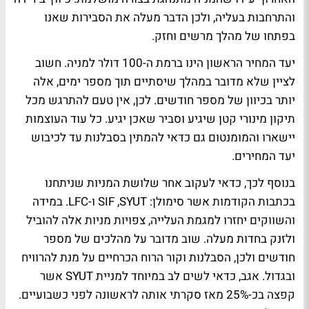
והתרחבות בעליה, ולכן הדבר מעלה את הסבירות שאנו
בפתחו של מהלך מרשים וחזק.
יעד המחיר הראשון הינו ברמת ה-100 דולר למניה. חשוב
לציין שלא מדובר במהלך שיסתיים תוך מספר ימים, אלה
יותר בכיוון של מספר חודשים. לכן, אין טעם להתרגש מכל
תיקון מינורי קטן שיגיע וסביר שאכן יגיע. כל עוד העוצמות
יישארו והמומנטום גם כדאי להמתין בסבלנות עד לכיבוש
יעד המחירים.
בנוסף לכך, כדאי לעקוב אחר שלושת המניות שניתחנו
בכתבות הקודמות אשר סימולן: SIF ,SYUT ו-LFC. במידה
והשווקים יחזרו למגמת העלייה, צפויות מניות אלה להוביל
ולזנק בחדות מעלה. שוב מדובר על מהלכים של מספר
חודשים ולכן, הסבלנות וקור הרוח הכרחיים על מנת להרוויח
ובגדול. אגב, כדאי לשים לב במיוחד למניית SYUT אשר
קפצה בכ-25% מאז סקרתי אותה לראשונה לפני כשבועיים.