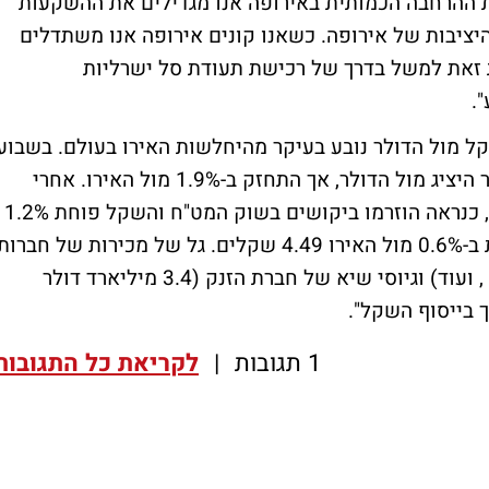
ות ההרחבה הכמותית באירופה אנו מגדילים את ההשקעות
יציבות של אירופה. כשאנו קונים אירופה אנו משתדלים
 זאת למשל בדרך של רכישת תעודת סל ישרליות
.
ל מול הדולר נובע בעיקר מהיחלשות האירו בעולם. בשבוע
האחרון השקל פוחת ב-1.2% עד קביעת השער היציג מול הדולר, אך התחזק ב-1.9% מול האירו. אחרי
קביעת השער היציג בשישי בצהריים (13:00), כנראה הוזרמו ביקושים בשוק המט"ח והשקל פוחת 1.2%
נוספים מול הדולר ל-4.006 שקלים וגם פוחת ב-0.6% מול האירו 4.49 שקלים. גל של מכירות של חברו
ישראליות (Annapurna, Red band, Equivio , ועוד) וגיוסי שיא של חברת הזנק (3.4 מיליארד דולר
1 תגובות
|
לקריאת כל התגובות