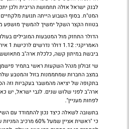
המט"ח. בסוף השבוע הייתה תנועת מלקחיים 
בטווח הקצר השקל ימשיך להמשיך מושפע ממ
האמריקני:
1.12 דולר נדרשים לרכישת 1 אירו.
ביבשת במיתון קשה, כלכלת ארה"ב מתאוששת. האירו בשפ
שי זבולון מנהל השקעות ראשי בתמיר פישמן
במצב החברות שמתממנות בזול והמטבע שלהן י
בתקופה של יציאה מהמשבר בעקביות וזה הסקט
ארה"ב לפני שלוש שנים. לגבי ישראל, יש כא
לפחות מעניין".
בתשובה לשאלה כיצד נכון להתמודד עם השינ
כי "ראשית אציין שמעל