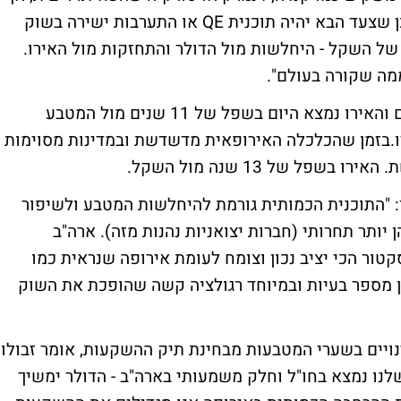
לבנק ישראל אזלה תחמושת הריבית ולכן יתכן שצעד הבא יהיה תוכנית QE או התערבות ישירה בשוק
של השקל - היחלשות מול הדולר והתחזקות מול האירו.
ה שקורה בעולם".
הדולר התחזק מול המטבעות המובילים בעולם והאירו נמצא היום בשפל של 11 שנים מול המטבע
בזמן שהכלכלה האירופאית מדשדשת ובמדינות מסוימות
ל של 13 שנה מול השקל.
: "התוכנית הכמותית גורמת להיחלשות המטבע ולשיפור
ותר תחרותי (חברות יצואניות נהנות מזה). ארה"ב
ור הכי יציב נכון וצומח לעומת אירופה שנראית כמו
ן מספר בעיות ובמיוחד רגולציה קשה שהופכת את השוק
ויים בשערי המטבעות מבחינת תיק ההשקעות, אומר זבולון
 60% מרכיב המניות שלנו נמצא בחו"ל וחלק משמעותי בארה"ב - הדולר ימשיך