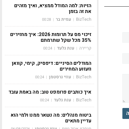
הזיות: למה המודל ממציא, ואיך מזהים
את זה בזמן
BizTech
עמית בר
00:28
|
|
זיכוי מס על תרומות 2026: איך מחזירים
35% מכל שקל שתרמתם
קריירה
ענת גלעד
00:24
|
|
המודלים הסיניים: דיפסיק, קימי, קוואן
וזעזוע המחירים
BizTech
עוזי גרסטמן
00:24
|
|
איך כותבים פרומפט טוב: מה באמת עובד
BizTech
ענת גלעד
00:24
|
|
ה
ביטוח מנהלים: מה נשאר ממנו ולמי הוא
עדיין מתאים
חיסכון ארוך טווח
עוזי גרסטמן
06/08/2026
|
|