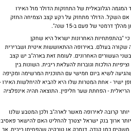
עוד המגמה הגלובאלית של התחזקות הדולר מול האירו
ם אם השקל. הדולר מתחזק על רקע קצב הצמיחה החזק
ך דרמטי של פעם ב-15 שנה".
כי "בהתפתחיות האחרונות ישראל היא שחקן
 שקורה בעולם. באירופה ההתאוששות איטית ושברירית
שני העשורים האחרונים. לעומת זאת בארה"ב יש קצב
יפיות הולכות וגוברות להעלאת ריבית. השונות בין
הגיעה לשיא ביום חמישי עם התוכנית המרשימה ומקיפה
פן ישיר - אחת המטרות שלו היא להביא להיחלשות האירו -
הריאלית - הפחתת שער חליפין. התוצאה תהיה אינפלציה
 יותר קרובה לאירופה מאשר לארה"ב ולכן המטבע שלנו
היותר ארוך בנק ישראל יצטרך להחליט האם להישאר פאסיבי
 משקים כמו קנדה, דנמרק או טורקיה שהפחיתו ריבית, אך