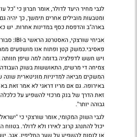
לגבי מחיר היעד לדולר, אומר חברון כי "כל 
ומטבעות מובילים אחרים תימשך, כך יהיה ג
בארה"ב והדפסת כסף במדינות אחרות. יש כאן מהל
אביחי שורצקי, האסטרטג הראשי ב-IBI:
סבור 
פאסיבי.כמשק קטן ופתוח אנו מושפעים ממה
ויש חשש לדפלציה בדומה למה שיפן חוותה ב
צמיחה די מרשים, התאוששות בשוק העבודה וצ
המשקים מביאה למדיניות מוניטארית שונה ש
באירופה. גם אם מריו דראגי לא אמר זאת באו
זאת הדרך של בנק מרכזי להשפיע על כלכלה 
גבוהה יותר".
לגבי השוק המקומי, אומר שורצקי כי "ישראל
יכול להתנהג קרוב לאירו ולא לדולר. בטווח 
או לנסות להשפיע על שער החליפין. אגב, יש