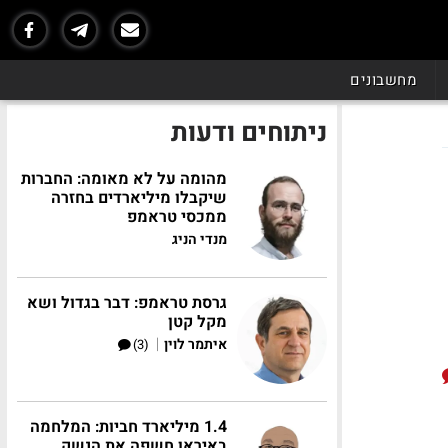
מחשבונים
ניתוחים ודעות
מהומה על לא מאומה: החברות
שיקבלו מיליארדים בחזרה
ממכסי טראמפ
מנדי הניג
גרסת טראמפ: דבר בגדול ושא
מקל קטן
|
איתמר לוין
(3)
1.4 מיליארד חביות: המלחמה
באיראן חשפה את הנשק