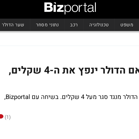
משפט
טכנולוגיה
רכב
נתוני מסחר
שער הדולר
אחרי הצעד של דראגי: האם הדולר ינפץ את ה-4 שקלים,
ביום ו' צלל האירו לרמה של 4.439 שקלים, הדולר מנגד סגר מעל 4 שקלים. בשיחה עם Bizportal,
(1)