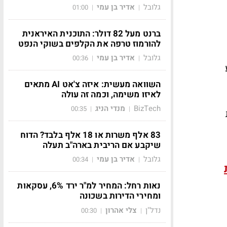
גלובל
אדיר בן עמי
01:00
|
|
ברנט מעל 82 דולר: התוכנית האיראנית
להורמוז טרפה את הקלפים בשוקי הנפט
גלובל
אדיר בן עמי
00:36
|
|
השוואה מעשית: איזה צ'אט AI מתאים
לאיזו משימה, וכמה זה עולה
BizTech
מנדי הניג
00:35
|
|
ת
83 אלף משרות או 18 אלף בלבד? הדוח
שיקבע אם הריבית בארה"ב תעלה
גלובל
אדיר בן עמי
00:34
|
|
נאות רחל: המחיר למ"ר ירד 6%, עסקאות
ומחירי הדירות בשכונה
נדל"ן
צלי אהרון
00:30
|
|