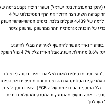
ביום שישי זינק הדולר בשיעור חד של 0.71% (יתכן בהתערבות בנק ישראל) ושערו היציג נקבע ברמה של
3.9630 שקלים. במהלך המסחר הרציף שלאחר קביעת היציג חצה הדולר את הרף הפסיכולוגי של 4
שקלים. מנגד, האירו צלל כ-3% (כולל הרציף) לרמה של 4.439 שקלים בלבד. בימים חמישי-שישי השוק
יז על תוכנית אגרסיבית יותר ממהשוק שהשוק ציפה
בשיעור ואיך אפשר להיחשף לאירופה מבלי להיפגע
מחולשת האירו. בהקשר זה נציין כי הדאקס זינק 8.6% מתחילת השנה, אבל האירו צלל 4.7% מול השקל
"באירופה מדפיסים מאות מיליארדי אירו בשנה (ידפיסו
ד השני האמריקנים הפסיקו את ההדפסות והם מחפשים את העיתוי
הנכון להעלאת הריבית (יתכן שהעיתוי ייידחה בגלל התוכנית הגרנדיוזית של ה-ECB). האירו הופך להיות
מטבע זר אתה חושש מהתחזקות המטבע ומהעלאת ריבית
 השולחן".