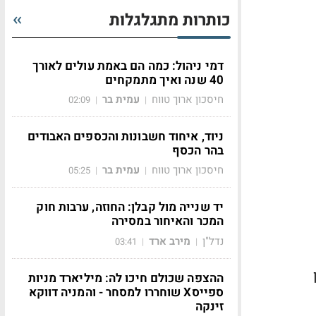
כותרות מתגלגלות
דמי ניהול: כמה הם באמת עולים לאורך
40 שנה ואיך מתמקחים
חיסכון ארוך טווח
עמית בר
02:09
|
|
ניוד, איחוד חשבונות והכספים האבודים
בהר הכסף
חיסכון ארוך טווח
עמית בר
05:25
|
|
יד שנייה מול קבלן: החוזה, ערבות חוק
המכר והאיחור במסירה
נדל"ן
מירב ארד
03:41
|
|
ההצפה שכולם חיכו לה: מיליארד מניות
ספייסX שוחררו למסחר - והמניה דווקא
זינקה