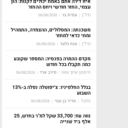
איזו דירה אתם באמת יכולים לקנות: הון
עצמי, החזר חודשי ויחס ההחזר
נדל"ן
עמית בר
06/08/2026
|
|
משכנתה: המסלולים, ההצמדה, התמהיל
ומתי כדאי למחזר
נדל"ן
ענת גלעד
06/08/2026
|
|
מקדם ההמרה בפנסיה: המספר שקובע
כמה תקבלו בכל חודש
חיסכון ארוך טווח
מירב ארד
06/08/2026
|
|
בגלל החלפיניו: צ׳יפוטלה נפלה ב-13%
השבוע
גלובל
אדיר בן עמי
06/08/2026
|
|
נווה עוז: 33,700 שקל למ"ר בחדש, 25
אלף ביד שנייה