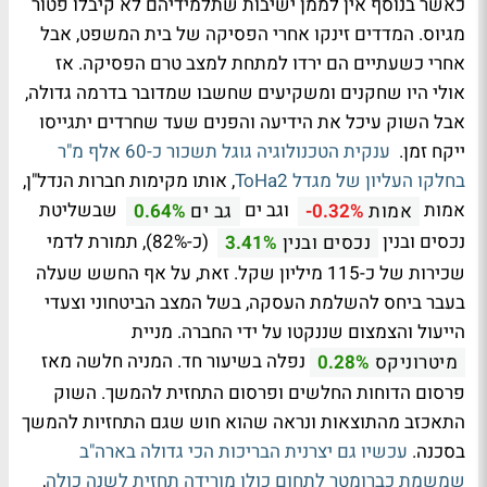
כאשר בנוסף אין לממן ישיבות שתלמידיהם לא קיבלו פטור
מגיוס. המדדים זינקו אחרי הפסיקה של בית המשפט, אבל
אחרי כשעתיים הם ירדו למתחת למצב טרם הפסיקה. אז
אולי היו שחקנים ומשקיעים שחשבו שמדובר בדרמה גדולה,
אבל השוק עיכל את הידיעה והפנים שעד שחרדים יתגייסו
ייקח זמן.
ענקית הטכנולוגיה גוגל תשכור כ-60 אלף מ"ר
בחלקו העליון של מגדל ToHa2
, אותו מקימות חברות הנדל"ן,
אמות
וגב ים
שבשליטת
אמות
-0.32%
גב ים
0.64%
נכסים ובנין
(כ-82%), תמורת לדמי
נכסים ובנין
3.41%
שכירות של כ-115 מיליון שקל. זאת, על אף החשש שעלה
בעבר ביחס להשלמת העסקה, בשל המצב הביטחוני וצעדי
הייעול והצמצום שננקטו על ידי החברה. מניית
נפלה בשיעור חד. המניה חלשה מאז
מיטרוניקס
0.28%
פרסום הדוחות החלשים ופרסום התחזית להמשך. השוק
התאכזב מהתוצאות ונראה שהוא חוש שגם התחזיות להמשך
בסכנה.
עכשיו גם יצרנית הבריכות הכי גדולה בארה"ב
שמשמת כברומטר לתחום כולו מורידה תחזית לשנה כולה
,