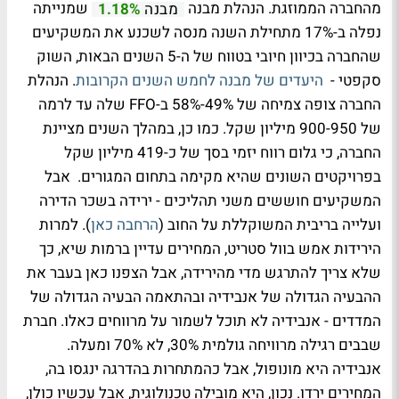
מהחברה הממוזגת. הנהלת מבנה
שמנייתה
מבנה
1.18%
נפלה ב-17% מתחילת השנה מנסה לשכנע את המשקיעים
שהחברה בכיוון חיובי בטווח של ה-5 השנים הבאות, השוק
סקפטי -
היעדים של מבנה לחמש השנים הקרובות
. הנהלת
החברה צופה צמיחה של 49%-58% ב-FFO שלה עד לרמה
של 900-950 מיליון שקל. כמו כן, במהלך השנים מציינת
החברה, כי גלום רווח יזמי בסך של כ-419 מיליון שקל
בפרויקטים השונים שהיא מקימה בתחום המגורים. אבל
המשקיעים חוששים משני תהליכים - ירידה בשכר הדירה
ועלייה בריבית המשוקללת על החוב (
הרחבה כאן
). למרות
הירידות אמש בוול סטריט, המחירים עדיין ברמות שיא, כך
שלא צריך להתרגש מדי מהירידה, אבל הצפנו כאן בעבר את
ההבעיה הגדולה של אנבידיה ובהתאמה הבעיה הגדולה של
המדדים - אנבידיה לא תוכל לשמור על מרווחים כאלו. חברת
שבבים רגילה מרוויחה גולמית 30%, לא 70% ומעלה.
אנבידיה היא מונופול, אבל כהמתחרות בהדרגה ינגסו בה,
המחירים ירדו. נכון, היא מובילה טכנולוגית, אבל עכשיו כולן,