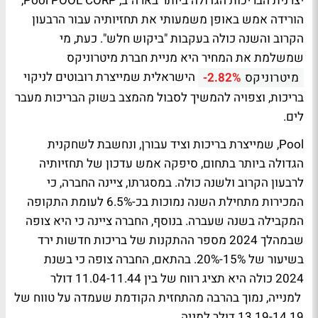
יצרנית הבריכות הגדולה ביותר בארה"ב, Pool POOL CORP,
הורידה אמש באופן משמעותי את תחזיותיה עבור הרבעון
הקרוב והשנה כולה בעקבות "ביקוש חלש". כעת, מי
שמשלמת את המחיר היא מניית חברת מיטרוניקס
הישראלית שמייצרת רובוטים לניקוי
מיטרוניקס
-2.82%
בריכות, וצפויה להמשיך לסבול מהמצב בשוק הבריכות מעבר
לים.
Pool, שמייצרת בריכות וציד עבורן, ונחשבת לשחקנית
הגדולה ביותר בתחום, סיפקה אמש עדכון של תחזיותיה
לרבעון הקרוב ולשנה כולה. במסגרתו, ציינה החברה, כי
המכירות מתחילת השנה נמוכות בכ-6.5% לעומת התקופה
המקבילה בשנה שעברה. בנוסף, החברה ציינה כי היא צופה
שבמהלך 2024 מספר ההתקנות של בריכות חדשות ירד
בשיעור של 15%-20%. בהתאם, החברה צופה כי בשנת
2024 כולה היא תציג רווח של בין 11.04-11.44 דולר
למנייה, נמוך בהרבה מהתחזית הקודמת שעמדה על טווח של
13.19-14.19 דולר למניה.