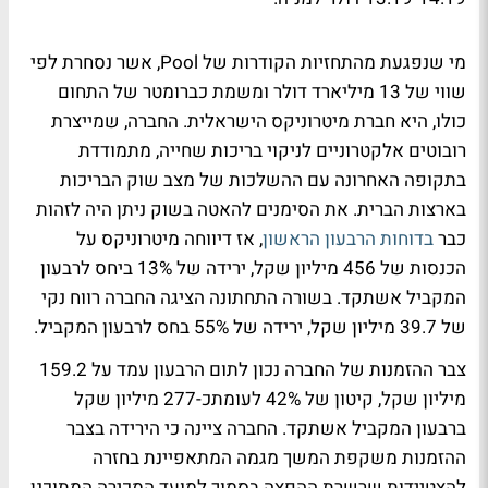
מי שנפגעת מהתחזיות הקודרות של Pool, אשר נסחרת לפי
שווי של 13 מיליארד דולר ומשמת כברומטר של התחום
כולו, היא חברת מיטרוניקס הישראלית. החברה, שמייצרת
רובוטים אלקטרוניים לניקוי בריכות שחייה, מתמודדת
בתקופה האחרונה עם ההשלכות של מצב שוק הבריכות
בארצות הברית. את הסימנים להאטה בשוק ניתן היה לזהות
כבר
בדוחות הרבעון הראשון
, אז דיווחה מיטרוניקס על
הכנסות של 456 מיליון שקל, ירידה של 13% ביחס לרבעון
המקביל אשתקד. בשורה התחתונה הציגה החברה רווח נקי
של 39.7 מיליון שקל, ירידה של 55% בחס לרבעון המקביל.
צבר ההזמנות של החברה נכון לתום הרבעון עמד על 159.2
מיליון שקל, קיטון של 42% לעומתכ-277 מיליון שקל
ברבעון המקביל אשתקד. החברה ציינה כי הירידה בצבר
ההזמנות משקפת המשך מגמה המתאפיינת בחזרה
להצטיידות שרשרת ההפצה בסמוך למועד המכירה המתוכנן,