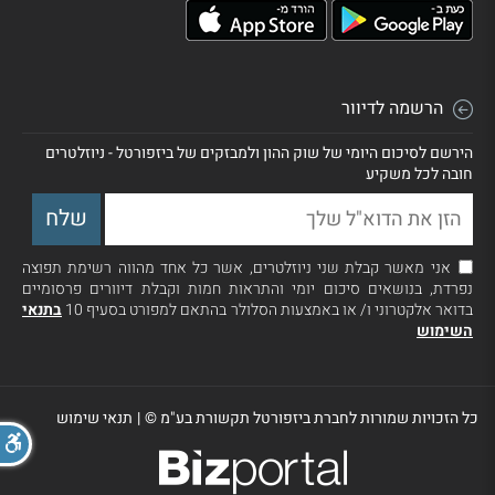
הרשמה לדיוור
הירשם לסיכום היומי של שוק ההון ולמבזקים של ביזפורטל - ניוזלטרים
חובה לכל משקיע
אני מאשר קבלת שני ניוזלטרים, אשר כל אחד מהווה רשימת תפוצה
נפרדת, בנושאים סיכום יומי והתראות חמות וקבלת דיוורים פרסומיים
בדואר אלקטרוני ו/ או באמצעות הסלולר בהתאם למפורט בסעיף 10
בתנאי
השימוש
כל הזכויות שמורות לחברת ביזפורטל תקשורת בע"מ ©
|
תנאי שימוש