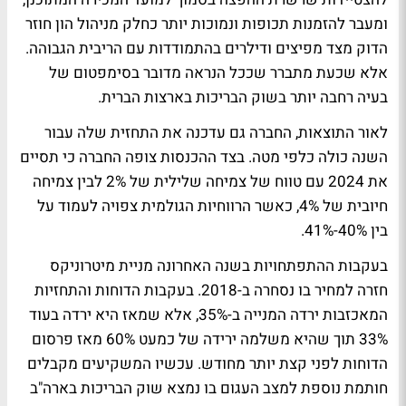
ומעבר להזמנות תכופות ונמוכות יותר כחלק מניהול הון חוזר
הדוק מצד מפיצים ודילרים בהתמודדות עם הריבית הגבוהה.
אלא שכעת מתברר שככל הנראה מדובר בסימפטום של
בעיה רחבה יותר בשוק הבריכות בארצות הברית.
לאור התוצאות, החברה גם עדכנה את התחזית שלה עבור
השנה כולה כלפי מטה. בצד ההכנסות צופה החברה כי תסיים
את 2024 עם טווח של צמיחה שלילית של 2% לבין צמיחה
חיובית של 4%, כאשר הרווחיות הגולמית צפויה לעמוד על
בין 40%-41%.
בעקבות ההתפתחויות בשנה האחרונה מניית מיטרוניקס
חזרה למחיר בו נסחרה ב-2018. בעקבות הדוחות והתחזיות
המאכזבות ירדה המנייה ב-35%, אלא שמאז היא ירדה בעוד
33% תוך שהיא משלמה ירידה של כמעט 60% מאז פרסום
הדוחות לפני קצת יותר מחודש. עכשיו המשקיעים מקבלים
חותמת נוספת למצב העגום בו נמצא שוק הבריכות בארה"ב