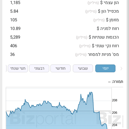
הון עצמי $
1,185
(מיליון)
מכפיל הון $
5.84
(מיליון)
מזומן $
105
(מיליון)
רווח למניה $
10.89
הכנסות שנתיות $
5,289
(מיליון)
רווח נקי שנתי $
406
(מיליון)
מס' מניות למסחר
36
(מיליון)
יומי
שבועי
חודשי
רבעוני
חצי שנתי
ש
תמורה:
--