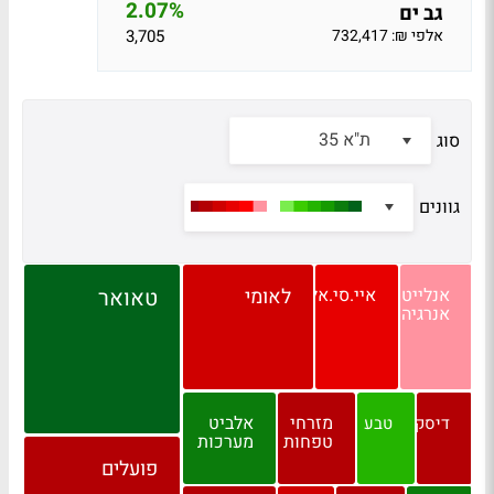
2.07%
גב ים
אלפי ₪: 732,417
3,705
ת"א 35
סוג
גוונים
אנלייט
איי.סי.אל
לאומי
טאואר
אנרגיה
מזרחי
אלביט
דיסקונט
טבע
טפחות
מערכות
פועלים