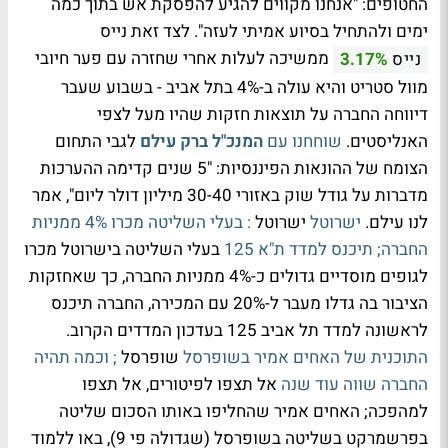
החטופים: "אנחנו מקווים להגיע להפסקת אש בתוך כמה
ימים ולהתחיל בסיוע אמיתי לעזה". לצד זאת נייס
ממשיכה לעלות אחרי שחזרה עם פער חיובי
נייס
3.17%
מוול סטריט והיא עולה ב-4% בתל אביב - בשבוע שעבר
דיווחה החברה על תוצאות חזקות שהיו מעל לצפי
האנליסטים.
שוחחנו עם
המנכ"ל ברק עילם
לגבי התחום
הצומח של ההונאות הפיננסיות: "5 שנים קדימה ההערכות
מדברות על גודל שוק באזורי 30-40 מיליון דולר ליום", אמר
לנו עילם.
ישרוטל
ישרוטל
: בעלי השליטה מכרו 4% ממניות
החברה; תיכנס למדד ת"א 125
בעלי השליטה בישרוטל מכרו
לגופים מוסדיים גדולים כ-4% ממניות החברה, כך שאחזקות
הציבור בה גדלו מעבר ל-20% עם המכירה, החברה תיכנס
לראשונה למדד תל אביב 125 בעדכון המדדים הקרוב.
התוכנית של האחים אמיר בשופרסל
שופרסל
; וכמה תהיה
החברה שווה עוד שנה
אל תצפו לפיטורים, אל תצפו
למהפכה; האחים אמיר שהחליפו באותו הסכום שליטה
בפרשמרקט בשליטה בשופרסל (שגדולה פי 9), באו ללמוד