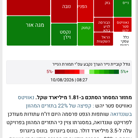
נייס
בזק
נובה
הפניקס
נאוויטס
הבורסה
מגה אור
פטר
לניע
קמטק
יהש
בתא
נקסט
ויז'ן
כלל
הראל
עסקי
השקעות
ביטוח
גודל קוביית נייר הערך נקבע עפ"י תמורת הנייר
-5%
+5%
10/08/2026
|
08:27
מחזור המסחר הסתכם ב-1.81 מיליארד שקל.
נאוויטס
נאוויטס פטר יהש
: קפיצה של 22% בתזרים המהוון
בשננדואה
שותפות הנפט פרסמה היום דו"ח עתודות מעודכן
לפרויקט שננדואה, במסגרתו צוין כי התזרים המהוון בפרויקט
עלה ל-3.5 מיליארד דולר. בונוס ביוגרופ בונוס ביוגרופ