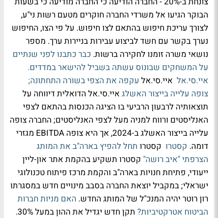
צונחת ב-20% - החברה הודיעה כי החברה מודיעה כי בשעות
הבוקר הגיעו אל משרדי החברה חוקרים מטעם רשות ני"ע,
לצורך עריכת חיפוש בהתאם לצו חיפוש. על פי הצו, החיפוש
נערך בקשר עם חשד לביצוע עבירות בניירות ערך. מספר
נושאי משרה זומנו לחקירה ברשות.
כבר כתבנו לפני שנתיים
על המשחקים שבונוס עשתה בשביל להישאר במדדים.
איי.סי.אל
איי.סי.אל
עקפה את הצפי בשורה התחתונה;
צופה עלייה בייצור האשלג
איי.סי.אל הדואלית דיווחה על
תוצאותיה לרבעון הרביעי בו הציגה הכנסות בהתאם לצפי
האנליסטים ורווח למניה מעל לצפי האנליסטים; החברה צופה
עלייה בייצור האשלג ב-2024, אך היא צופה EBITDA מגזרי
דומה.
קסטרו
קסטרו
תחל להפיץ בארה"ב את המותג
הצרפתי "איב רושה"
קסטרו תשקיע בהקמת אתר און-ליין
ייעודי, פתיחת חנויות בארה"ב והקמת מרכז פיתוח טכנולוגי
ישראלי; במקביל יוצאת החברה בסבב מינויים חדש במסגרתו
רון רוטר יהיה המנכ"ל של המותג החדש.
האם מניות חברות
הביטוח אטרקטיביות?
תקן חדש יגדיל את ההון במעל 30%.