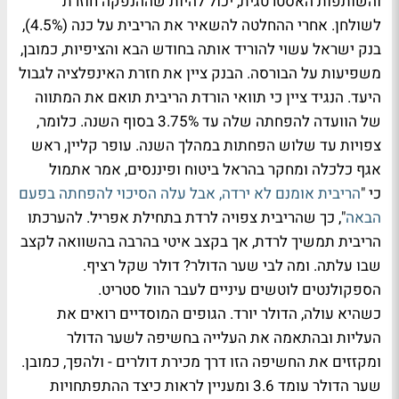
והשותפות האסטרטגית, יכול להיות שההנפקה חוזרת
לשולחן. אחרי ההחלטה להשאיר את הריבית על כנה (4.5%),
בנק ישראל עשוי להוריד אותה בחודש הבא והציפיות, כמובן,
משפיעות על הבורסה. הבנק ציין את חזרת האינפלציה לגבול
היעד. הנגיד ציין כי תוואי הורדת הריבית תואם את המתווה
של הוועדה להפחתה שלה עד 3.75% בסוף השנה. כלומר,
צפויות עד שלוש הפחתות במהלך השנה. עופר קליין, ראש
אגף כלכלה ומחקר בהראל ביטוח ופיננסים, אמר אתמול
כי "
הריבית אומנם לא ירדה, אבל עלה הסיכוי להפחתה בפעם
הבאה
", כך שהריבית צפויה לרדת בתחילת אפריל. להערכתו
הריבית תמשיך לרדת, אך בקצב איטי בהרבה בהשוואה לקצב
שבו עלתה. ומה לבי שער הדולר? דולר שקל רציף.
הספקולנטים לוטשים עיניים לעבר הוול סטריט.
כשהיא עולה, הדולר יורד. הגופים המוסדיים רואים את
העליות ובהתאמה את העלייה בחשיפה לשער הדולר
ומקזזים את החשיפה הזו דרך מכירת דולרים - ולהפך, כמובן.
שער הדולר עומד 3.6 ומעניין לראות כיצד ההתפתחויות