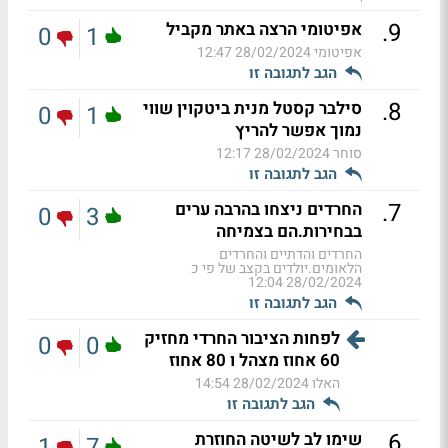
.
9
אפיטומי הרצה באתר מקביל
0
1
אפיטומי
28/02/2024 12:47
הגב לתגובה זו
.
8
סילבר קסטל מנית ביטקוין שווי
0
1
נמוך אפשר להריץ
סוחר
28/02/2024 12:17
הגב לתגובה זו
.
7
החרדים ניצחו בהרבה ערים
0
3
בבחירות.הם בצמיחה
החרדים והדתיים והחרדים
הלאומים.יולדים בקצב של פי כ
28/02/2024 12:04
הגב לתגובה זו
לפחות הציבור החרדי מחזיק
0
0
60 אחוז מצהל ו 80 אחוז
האלו
28/02/2024 14:54
הגב לתגובה זו
.
6
שימו לב לשיטה החוזרת
1
7