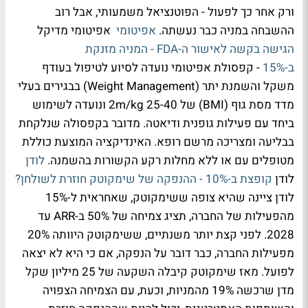
ורק אחר כך לפעול - הפוטנציאל משמעותי, אבל רוב
ההשבחה במניה כבר נעשתה.
אפיטומי
אפיטומי מדיקל
הגישה בקשה לאישור ה-FDA - המניה מזנקת
ב-15%
- קפסולת אפיטומי נועדה לסיוע לטיפול בעודף
משקל והשמנת יתר (Weight Management) בבגירים בעלי
מדד מסת גוף (BMI) של 2m/kg 25-40 ונועדה לשימוש
ביחד עם פעילות גופנית ודיאטה. מדובר בקפסולה שנלקחת
בבליעה ומצריכה מרשם רופא. האינדיקציה המוצעת כוללת
מטופלים עם או ללא מחלות רקע הקשורות בהשמנה.
לודן
לודן
קופצת ב-10% - ההנפקה של שימקוטק חוזרת לשולחן?
לודן ציינה שהיא צופה ששימקוטק, שאחראית ל-15%
מהפעילות של החברה, תציג צמיחה של 50% ב-ARR עד
2028. לפני קצת יותר משנתיים, ששימקוטק היוותה 20%
מפעילות החברה, כבר דובר על הנפקה, אם כי היא לא יצאה
לפועל. מאז שימקוטק קיבלה השקעה של 25 מיליון שקל
מדן שרכשה 19% מהמניות, וכעת, עם הצמיחה הצפויה