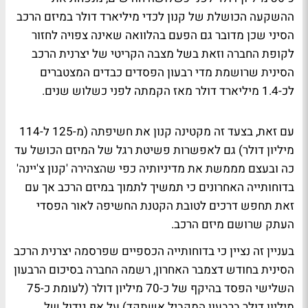
ההשקעה הכושלת של קנון לכדי מיליארד דולר במיזם הרכב
הסיני שכן מדובר גם הפעם בהלוואה שאינה צפויה לחזור
לקופת החברה וזאת בשל מצבה הקריטי של יצרנית הרכב
הסינית שרושמת מדי רבעון הפסדים כבדים המצטברים
לכ-1.4 מיליארד דולר מאז הקמתה לפני כשלוש שנים.
עם זאת, בצעד זה מקטינה קנון את חשיפתה (מ-125 ל-114
מיליון דולר) גם לאפשרות פשיטת רגל של המיזם הכושל עד
כה ובעצם מממשת את מדיניותיה כפי שהצהירה 'קנון צ'יינה'
בדוחותייה האחרונים כי תמשיך לתמוך במיזם הרכב אך עם
זאת תחפש דרכים לטובת הקטנת החשיפה לאור הפסדי
העתק שרושם מיזם הרכב.
בעניין זה נציין כי בדוחותייה הכספיים שפרסמה יצרנית הרכב
הסינית בחודש דצמבר האחרון, רשמה החברה בסיכום הרבעון
השלישי הפסד בהיקף של כ-70 מיליון דולר (לעומת כ-75
מיליון דולר ברבעון המקביל אשתקד) על אף גידול של