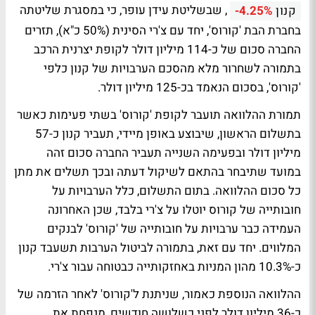
, שבשליטת עידן עופר, כי במסגרת שליטתה
קנון
-4.25%
בחברת הבת 'קורוס', יחד עם צ'רי הסינית (50% כ"א), תזרים
החברה סכום של כ-114 מיליון דולר לקופת יצרנית הרכב
בתמורה לשחרור מלא מהסכם הערבויות של קנון כלפי
'קורוס', בסכום הנאמד בכ-125 מיליון דולר.
תמורת ההלוואה תועבר לקופת 'קורוס' בשתי פעימות כאשר
בתשלום הראשון, שיבוצע באופן מיידי, תעביר קנון כ-57
מיליון דולר ובפעימה השנייה תעביר החברה סכום זהה
במועד שתיבחר בהתאם לשיקול דעתה ובכך תשלים את מתן
כל סכום ההלוואה. בתום התשלום, כלל הערבויות על
חובותייה של קורוס יוטלו על צ'רי בלבד, שכן האחרונה
העמידה כבר ערבויות על חובותייה של 'קורוס' לבנקים
המלווים. יחד עם זאת, בתמורה לביטול הערבות תשעבד קנון
כ-10.3% מהון המניות באחזקותייה כבטוחה עבור צ'רי.
ההלוואה הנוספת כאמור, שניתנת ל'קורוס' לאחר הזרמה של
כ-36 מיליון דולר לפני כשלושה חודשים, מנפחת את