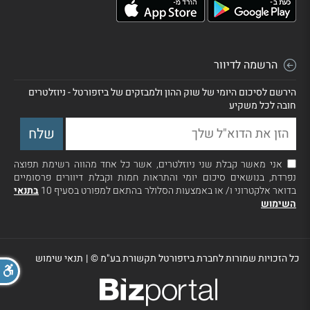
הרשמה לדיוור
הירשם לסיכום היומי של שוק ההון ולמבזקים של ביזפורטל - ניוזלטרים
חובה לכל משקיע
אני מאשר קבלת שני ניוזלטרים, אשר כל אחד מהווה רשימת תפוצה
נפרדת, בנושאים סיכום יומי והתראות חמות וקבלת דיוורים פרסומיים
בדואר אלקטרוני ו/ או באמצעות הסלולר בהתאם למפורט בסעיף 10
בתנאי
השימוש
כל הזכויות שמורות לחברת ביזפורטל תקשורת בע"מ ©
|
תנאי שימוש