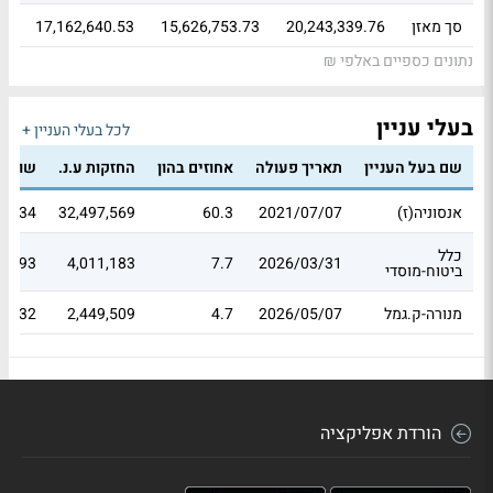
סך מאזן
20,243,339.76
15,626,753.73
17,162,640.53
נתונים כספיים באלפי ₪
בעלי עניין
לכל בעלי העניין +
שם בעל העניין
תאריך פעולה
אחוזים בהון
החזקות ע.נ.
שווי 
אנסוניה(ז)
2021/07/07
60.3
32,497,569
71.34
כלל
01.93
4,011,183
7.7
2026/03/31
ביטוח-מוסדי
מנורה-ק.גמל
2026/05/07
4.7
2,449,509
08.32
הורדת אפליקציה