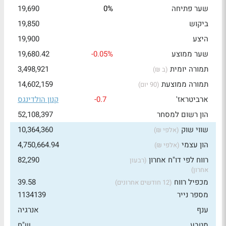
שער פתיחה
0%
19,690
ביקוש
19,850
היצע
19,900
שער ממוצע
-0.05%
19,680.42
תמורה יומית
3,498,921
(ב ₪)
תמורה ממוצעת
14,602,159
(90 יום)
ארביטראז'
-0.7
קנון הולדינגס
הון רשום למסחר
52,108,397
שווי שוק
10,364,360
(אלפי ₪)
הון עצמי
4,750,664.94
(אלפי ₪)
רווח לפי דו"ח אחרון
82,290
(רבעון
אחרון)
מכפיל רווח
39.58
(12 חודשים אחרונים)
מספר נייר
1134139
ענף
אנרגיה
מטבע
ש"ח