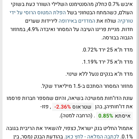
איבש 0.7% כחלק מהסנטימנט השלילי השורר כעת בשוקי
העולם, כשהמתח הבטחוני בשל
הפלת המטוס הרוסי על ידי
טורקיה
שולח את
המדדים באירופה
לירידות שערים
חדות. מניית פריגו העיבה על המסחר ואיבדה 4.9%, במחזור
הגבוה בבורסה.
מדד ת"א 25 ירד 0.72%.
מדד ת"א 75 ירד 1.19%.
מדד ת"א בנקים ננעל ללא שינוי.
מחזור המסחר הסתכם ב-1.5 מיליארד שקל.
עונת הדו"חות ממשיכה בשיאה, והיום שמספר חברות פרסמו
את דו"חותיהן, בהן
, פזו-
שטראוס
-2.36%
. (הרחבה למטה).
איסתא
0.85%
אתמול החליט בנק ישראל, כצפוי, להשאיר את הריבית בגובה
0.1%.
לכתבה המלאה - לחץ כאן.
בהודעת הבנק נמסר, בין