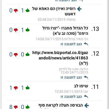
רוסיה ואירן הם האמא של
0
1
דאעש
מחמוד
24/11/2015 20:38
.
13
כל הגדול מחברו -"יצרו גדול
0
1
הימנו" (סוכה נב ע"א)
רבי מאיר מרגליות
24/11/2015 14:06
הגב לתגובה זו
.
12
http://www.bizportal.co.il/gaz
0
0
andoil/news/article/41863
(ל"ת)
הודעה טובה על לוויתן
24/11/2015 12:43
הגב לתגובה זו
.
11
שימו לב
1
1
אבי
24/11/2015 12:35
הגב לתגובה זו
הבורסה תעלה לקראת סוף
8
0