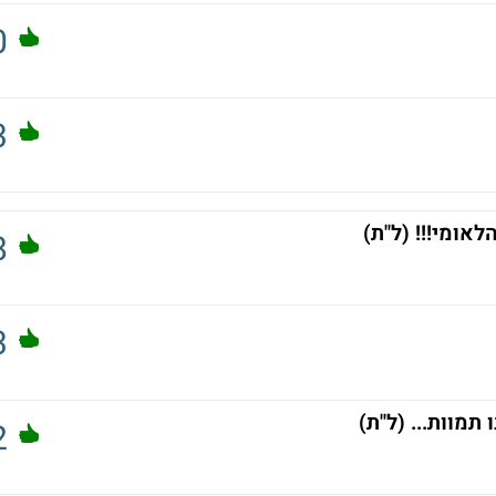
0
3
אומי!!! (ל"ת)
8
3
2