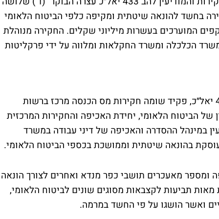
נחשפה הונאת ענק בביטוח הלאומי - אגף החקירות והמודיעין להב 433 יאל״כ עצרה הבוקר (ד') שלושה
רה בחשד להונאה שיטתית ומקיפה כלפי הביטוח הלאומי
קפים המוערכים בעשרות מיליוני שקלים. החקירה מנוהלת
שרד הכלכלה ומשרד החקלאות ומלווה על ידי פרקליטות
בחקירה סמויה ממושכת ומשותפת ללהב 433 יאל״כ, פקיד שומה חקירות מס הכנסה מרכז ברשות
ן של הביטוח הלאומי, יחידת האכיפה והחקירות המרכזית
ין במינהל ההסדרה והאכיפה של דיני עבודה במשרד
וסקת בהונאה שיטתית וממושכת בכספי הביטוח הלאומי.
ה ומספר מאעכרים תושבי כפר מנדא ואחרים לצורך הונאה
אות תביעות לקצבאות מסוגים שונים לביטוח הלאומי,
ם ואשר הושגו על פי החשד במרמה.