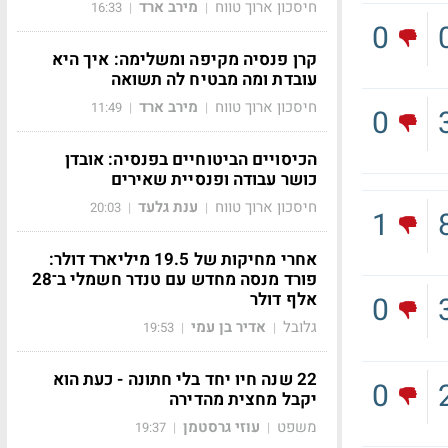
חיסכון ארוך טווח
מירב ארד
16:33
|
|
0
קרן פנסיה מקיפה ומשלימה: איך היא
עובדת ומה מבטיח לה תשואה
חיסכון ארוך טווח
מירב ארד
11:49
|
|
0
הכיסויים הביטוחיים בפנסיה: אובדן
כושר עבודה ופנסיית שאירים
חיסכון ארוך טווח
ענת גלעד
20:03
|
|
1
אחרי מחיקות של 19.5 מיליארד דולר:
פורד מנסה מחדש עם טנדר חשמלי ב־28
אלף דולר
0
גלובל
אדיר בן עמי
19:53
|
|
22 שנה חיו יחד בלי חתונה - כעת הוא
0
יקבל מחצית מהדירה
משפט
עוזי גרסטמן
19:37
|
|