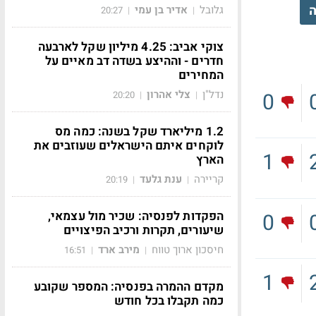
ה
גלובל
אדיר בן עמי
20:27
|
|
צוקי אביב: 4.25 מיליון שקל לארבעה
חדרים - וההיצע בשדה דב מאיים על
המחירים
נדל"ן
צלי אהרון
0
20:20
|
|
1.2 מיליארד שקל בשנה: כמה מס
לוקחים איתם הישראלים שעוזבים את
1
הארץ
קריירה
ענת גלעד
20:19
|
|
הפקדות לפנסיה: שכיר מול עצמאי,
0
שיעורים, תקרות ורכיב הפיצויים
חיסכון ארוך טווח
מירב ארד
16:51
|
|
1
מקדם ההמרה בפנסיה: המספר שקובע
כמה תקבלו בכל חודש