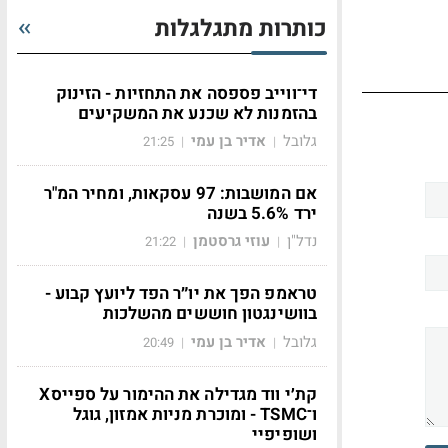
כותרות מתגלגלות
די־ווייב פספסה את התחזיות - הזינוק
בהזמנות לא שכנע את המשקיעים
גלובל
אדיר בן עמי
21:25
|
|
אם המושבות: 97 עסקאות, ומחיר המ"ר
ירד 5.6% בשנה
נדל"ן
עוזי גרסטמן
21:22
|
|
טראמפ הפך את יו״ר הפד ליועץ קבוע -
בוושינגטון חוששים מהשלכות
גלובל
אדיר בן עמי
20:49
|
|
קת׳י ווד מגדילה את ההימור על ספייסX
ו־TSMC - ומוכרת מניות אמזון, גוגל
ושופיפיי