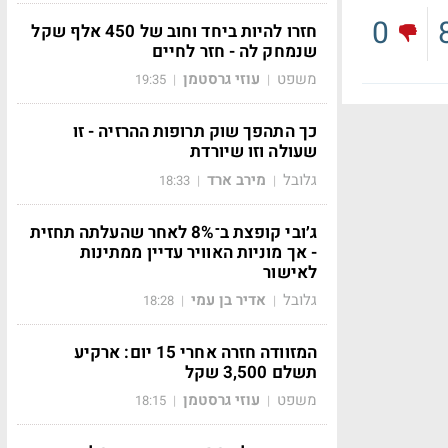
0
חזרו להיות ביחד וחוב של 450 אלף שקל
שנמחק לה - חזר לחיים
משפט
עוזי גרסטמן
19:35
|
|
כך התהפך שוק תרופות ההרזיה - זו
שעולה וזו שיורדת
גלובל
מירב ארד
18:33
|
|
ג׳ובי קופצת ב־8% לאחר שהעלתה תחזית
- אך מוניות האוויר עדיין ממתינות
לאישור
גלובל
אדיר בן עמי
18:28
|
|
המזוודה חזרה אחרי 15 יום: ארקיע
תשלם 3,500 שקל
משפט
עוזי גרסטמן
18:15
|
|