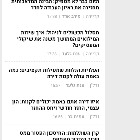
הזום כבר לא מספיק: הבינה המלאכותית
מחזירה את ראיון העבודה לחדר
קריירה
מירב ארד
17:38
|
|
מסלול מכשולים לניהול: איך שירות
המילואים הממושך משנה את שיקולי
המעסיקים?
קריירה
ענת גלעד
17:38
|
|
העלויות הנלוות שמפילות תקציבים: כמה
באמת עולה לקנות דירה
נדל"ן
ענת גלעד
16:57
|
|
איזו דירה אתם באמת יכולים לקנות: הון
עצמי, החזר חודשי ויחס ההחזר
נדל"ן
עמית בר
16:56
|
|
קרן השתלמות: החיסכון הפטור ממס
שרוב הציבור מפספס