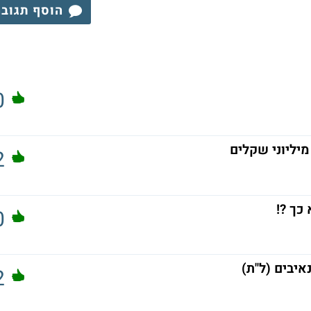
הוסף תגוב
0
מיליוני שקלים
2
כך ?!
0
איבים (ל"ת)
2