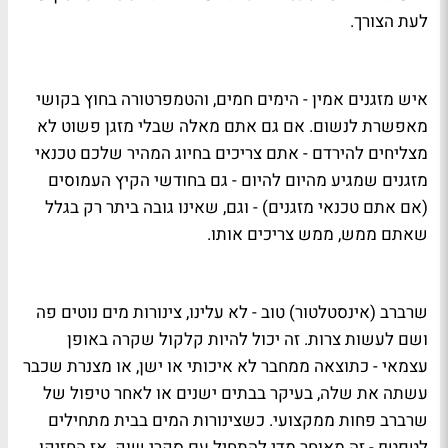
לעת הצורך.
איש מזגנים אמין - הימים חמים, והטמפרטורה בחוץ בקושי
מאפשרת לנשום. אם גם אתם מאלה שבלי מזגן פשוט לא
מצליחים להירדם - אתם צריכים בחיוג המהיר שלכם טכנאי
מזגנים שמגיע מהיום להיום - גם בחודשי הקיץ העמוסים
(אם אתם טכנאי מזגנים) - וגם, שאינו גובה ביתר רק בגלל
שאתם ממש, ממש צריכים אותו.
שרברב (אינסטלטור) טוב - לא עלינו, צינורות מים נוטים פה
ושם לעשות צרות. זה יכול להיות קלקול שקרה באופן
עצמאי - כתוצאה ממחבר לא איכותי או ישן, או מצנרת שכבר
עשתה את שלה, בעיקר בבתים ישנים או לאחר טיפול של
שרברב פחות ממקצועי. כשצינורות המים בבית מתחילים
לטפטף - זה מאוחר מדי להתחיל עם סקרי שוק. אז החזיקו