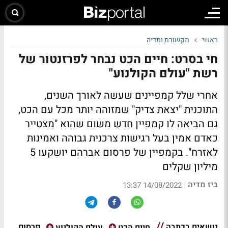
ראשי
תקשורת ומדיה
חי בסרט: חיים הכט נבחר לפרזנטור של
רשת "עולם הקולנוע"
אחרי שלל קמפיינים שעשה לאורך השנים,
התוכנית "יצאת צדיק" שמזוהה יותר מכל עם הכט,
גם הביאה לו קמפיין חדש משום שהוא "מצטייר
כאדם אמין בעל רגישות צרכנית גבוהה ואמינות
לאזרח". בקמפיין של פרסום אברהם יושקעו 5
מיליון שקלים
ביז מדיה
|
14/08/2022 13:37
נושאים בכתבה
פרסום
חיים הכט
עולם הקולנוע