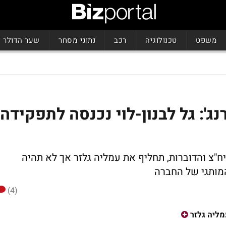
משפט
טכנולוגיה
רכב
נתוני מסחר
שער הדולר
ג': גל לבנון-לוי נכנסה לתפקידה
ון של 9 שנים בתחום היח"צ והדוברות, תחליף את עמליה גלזר אך לא תהיה
המותגי של החברה
(4)
ליה גלזר