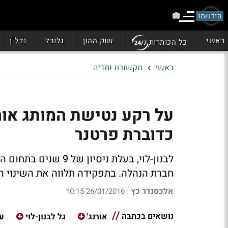
הירשמו
ראשי
שוק ההון
גלובל
נדל"ן
כל הכותרות
ראשי
תקשורת ומדיה
על רקע נטישת המותג אורנ
כדוברת פרטנר
לבנון-לוי, בעלת ניסי
חברת הנהלה. בתפקידה תלווה את השינוי 
אלכסנדר כץ
26/01/2016 10:15
|
נושאים בכתבה
אורנג'
גל לבנון-לוי
עמ