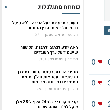
כותרות מתגלגלות
השוכר תבע את בעל הדירה - "לא טיפל
ברטיבות" - פסק הדין מפתיע
ה
משפט
עוזי גרסטמן
10:21
|
|
ה-AI יודע לכתוב ולתכנת: הכישור
שישמור על ערך העובדים
קריירה
עמית בר
0
09:51
|
|
מחירי הדירות בפתח תקווה, רמת גן
וגבעתיים - עסקאות נדל"ן ומגמת
0
המחירים בשכונות מרכזיות
נדל"ן
עוזי גרסטמן
08:46
|
|
קריית קריניצי: מ-24 אלף ל-38 אלף
0
שקל למ״ר, אותה שכונה