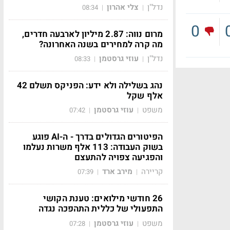
נדל"ן
צלי אהרון
08:34
|
|
0
מרום נווה: 2.87 מיליון לארבעה חדרים,
מה קרה למחירים בשנה האחרונה?
נדל"ן
עוזי גרסטמן
08:33
|
|
נהג בשלילה ולא ידע: הפניקס תשלם 42
אלף שקל
משפט
עוזי גרסטמן
07:42
|
|
הפיטורים הגדולים בדרך - ה-AI פוגע
בשוק העבודה: 113 אלף משרות נעלמו
והפגיעה צפויה להתעצם
קריירה
מירב ארד
07:39
|
|
26 חודשי מילואים: טענת הקושי
התפעולי של כללית התהפכה נגדה
משפט
עוזי גרסטמן
07:28
|
|