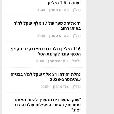
ישנה ב-1.6 מיליון
נדל"ן
עוזי גרסטמן
00:40
|
|
יד אליהו: פער של 17 אלף שקל למ"ר
באותו רחוב
נדל"ן
עוזי גרסטמן
00:30
|
|
116 מיליון דולר נגנבו מארנקי ביטקוין:
הכסף עובר לקרנות הסל
גלובל
עוזי גרסטמן
00:08
|
|
נחלת יהודה: 31 אלף שקל למ"ר בבנייה
שתימסר ב-2028
נדל"ן
צלי אהרון
00:09
|
|
"שוק המשרדים ממשיך להיות מאתגר
ותחרותי, באזורי הפעילות שלנו המצב
יציב"