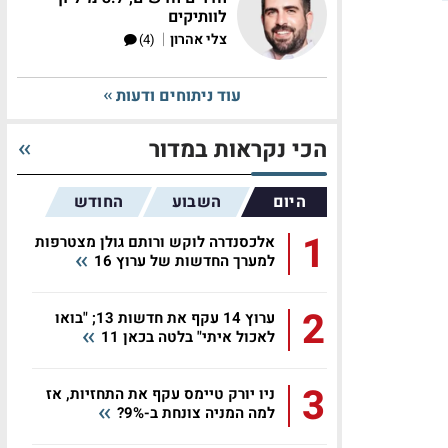
לוותיקים
|
צלי אהרון
(4)
עוד ניתוחים ודעות
הכי נקראות במדור
היום
השבוע
החודש
1
אלכסנדרה לוקש ורותם גולן מצטרפות
למערך החדשות של ערוץ 16
2
ערוץ 14 עקף את חדשות 13; "בואו
לאכול איתי" בלטה בכאן 11
3
ניו יורק טיימס עקף את התחזיות, אז
למה המניה צונחת ב-9%?