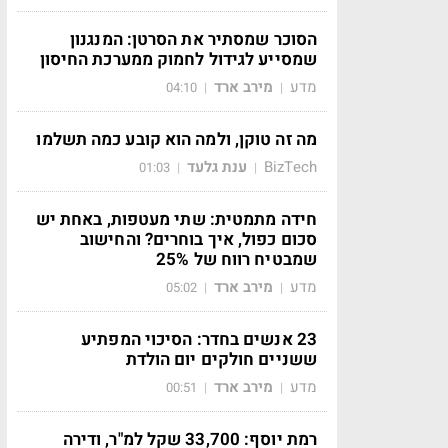
הסוכר שמסתיר את הסרטן: המנגנון
שמסייע לגידול לחמוק ממערכת החיסון
מדע
מירב ארד
04:10
|
|
מה זה טוקן, ולמה הוא קובע כמה תשלמו
BizTech
ענת גלעד
01:03
|
|
חידה מתמטית: שתי מעטפות, באחת יש
סכום כפול, איך בוחרים? והחישוב
שמבטיח רווח של 25%
מדע
מירב ארד
05:02
|
|
23 אנשים בחדר: הסיכוי המפתיע
ששניים חולקים יום הולדת
מדע
מירב ארד
00:51
|
|
רמת יוסף: 33,700 שקל למ"ר, ודירה