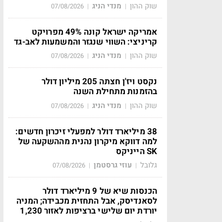
שוק ההון
מנדי הניג
07/08/2026
|
|
אמריקה ישראל קונה 49% מפרויקט
קריניצי: השווי שנגזר והמשמעות לאב-גד
שוק ההון
מנדי הניג
07/08/2026
|
|
נקסט ויז'ן חצתה 205 מיליון דולר
בהזמנות מתחילת השנה
שוק ההון
מנדי הניג
07/08/2026
|
|
38 מיליארד דולר למפעלי זיכרון חדשים:
למה דווקא מיקרון נהנית מההשקעה של
SK הייניקס
גלובל
עוזי גרסטמן
07/08/2026
|
|
הכנסות שיא של 9 מיליארד דולר
לסאנדיסק, אבל התחזית מכבידה; המניה
יורדת יום שלישי ברציפות לאזור 1,230