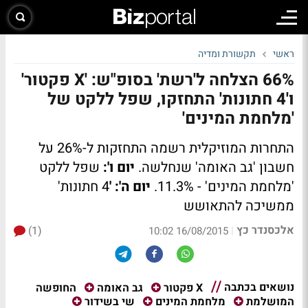
ראשי
תקשורת ומדיה
66% הצלחה ל'רשת' בסופ"ש: 'X פקטור'
ו'4 חתונות' התחזקו, שפל ללקט של
'מלחמת המינים'
התחרות המוזיקלית רשמה התחזקות ל-26% על
חשבון 'גב האומה' שנחלשה.
יום ו':
שפל ללקט
'מלחמת המינים' - 11.3%.
יום ה': '
4 חתונות'
ממשיכה להתאושש
אלכסנדר כץ
(1)
|
16/08/2015 10:02
נושאים בכתבה
החופשה
X פקטור
גב האומה
המושלמת
מלחמת המינים
שי בשידור