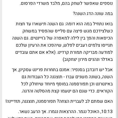
נוספים שאפשר לשחק בהם, מלבד משרדי הפרסום.
במה שונה הדג השנה?
בואו נתחיל במה הוא דומה: גם השנה תישארו עד חצות
כשלצידכם מגש פיצה עם סלייס שהפסיד במשחק
הכיסאות והפך בין לילה למאפרה של ג'ויינטים. גם השנה
תגייסו צלמים רעבים לפלש, שיהפכו את הרעיון שלכם
למודעה מבריקה תמורת קרדיט. (אלא אם אתם עובדים
באדלר ונהנים מירון יצחקוב)
אבל יש דובדבן בסנפיר: אמנם בתחרות פרינט עסקינן, אך
השנה, בשונה משנים עברו - תוצגנה כל העבודות גם
באינטרנט וכן תפורסמנה במוסף מיוחד שיחולק לכל
הקוראים. כדי שגם הם יטעמו קצת מהסלטה והדגה.
האם שמתם לב לעברית הצחה? תפורסמנה, תוצגנה, תזדיינה!
10:13, האוכל נגמר
. ההרצאות נגמרו. אך הרעב נשאר.