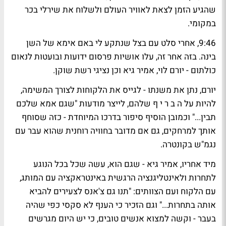
שהגיע הזמן לצאת לאוויר העולם ולשלוח את שירלי בכר
במקומי.
9:46, אחרי סלט עם בצל שנתקע לי באם אימא של השן
בינה. בזה אחר זה, עלו אושיות פרסום ידועות ובועטות לנאום
כולתום - יורם לוי, אמיר גיא וכן נציגי רשת שוקן.
יורם, נתן את משנתו - לגייס את הלקוחות לצורך המשימה,
להיות על ה ב ר י ף שלהם, לייצר מודעות "שגם אמא שלכם
תבין..." וכמובן הוסיף סיפור בדרכו המיוחדת - כזה שסוחף
אותך למרחקים, גם אם מדובר בחוויה רוחנית שהוא עבר עם
נגמ"ש בקונטרה.
מיד אחריו, אמיר גיא - שגם הוא, עשה שכל בכל הנוגע
לתחרות ולאינטליגנציה הרגשית באינטראקציה עם המותג,
עם הלקוח ועם הצוותים: "תנו גם צ'אנס לצעירים להביא
אותה בתחרות..." וגם הזכיר כי הענף לא סקסי כפי שהיה
בעבר - וקשה למצוא אנשים טובים, כי יש היום מגרשים