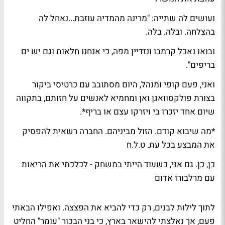
ועושים לה שתייה: "מרינה מהמדיה עוזבת...נאחל לה
בהצלחה. ובלה. בלה.
ובואו נאכל קרמבו ונזדיין מפה, כי אנחנו חלאות וגם יש ים
בריפים".
ואני, פעם קופי ומנהל, היום מסתובב עם כרטיסי ביקור
בצורת פולקסוואגן ואן ומחמיא לאנשים על חזותם, בתקווה
שיום אחד יזכרו בי ויזרקו עצם או בריף*.
*מה שיבוא קודם. הזול מביניהם. החברה רשאית להפסיק
את המבצע בכל עת. ט.ל.ח
כן, כן. גם אני, כשעוד הייתי במשחק - לכלכתי את הריאות
עם מרלבורו אדום
לתוך לילות לבנים, רק כדי להביא את הפצצה. ואפילו הבאתי
פעם, אך נאלצתי להישאר בארץ, כי בני הבכור "עומר" החליט