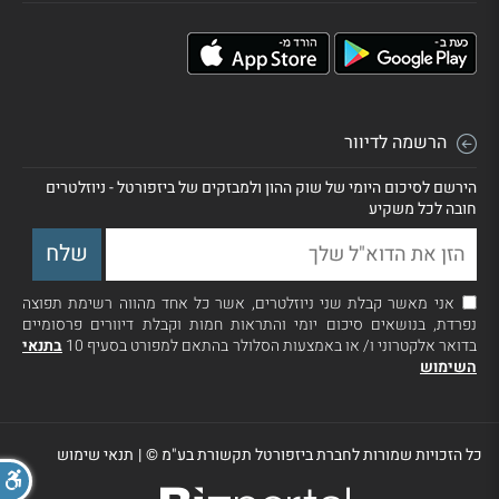
הרשמה לדיוור
הירשם לסיכום היומי של שוק ההון ולמבזקים של ביזפורטל - ניוזלטרים
חובה לכל משקיע
אני מאשר קבלת שני ניוזלטרים, אשר כל אחד מהווה רשימת תפוצה
נפרדת, בנושאים סיכום יומי והתראות חמות וקבלת דיוורים פרסומיים
בדואר אלקטרוני ו/ או באמצעות הסלולר בהתאם למפורט בסעיף 10
בתנאי
השימוש
כל הזכויות שמורות לחברת ביזפורטל תקשורת בע"מ ©
|
תנאי שימוש