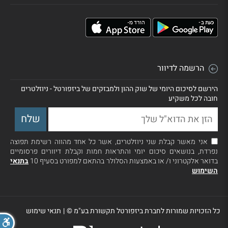
הרשמה לדיוור
הירשם לסיכום היומי של שוק ההון ולמבזקים של ביזפורטל - ניוזלטרים
חובה לכל משקיע
אני מאשר קבלת שני ניוזלטרים, אשר כל אחד מהווה רשימת תפוצה
נפרדת, בנושאים סיכום יומי והתראות חמות וקבלת דיוורים פרסומיים
בדואר אלקטרוני ו/ או באמצעות הסלולר בהתאם למפורט בסעיף 10
בתנאי
השימוש
כל הזכויות שמורות לחברת ביזפורטל תקשורת בע"מ ©
|
תנאי שימוש