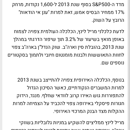
מדד ה-S&P500 בסוף שנת 2013 ל-1,600 נקודות, מרחק
17% ממחיר הבסיס אמש, זאת למרות "ענן אי הודאות"
הרובץ על השוק.
לדעת כלכלני מריל לינץ, הכלכלה העולמית צפויה לצמוח
באופן מואץ בשיעור של 3.2% תוך שיפור הדרגתי במהלך
שנת 2013, בהובלת סין וארה"ב. שוק הנדל"ן בארה"ב צפוי
לחוות התאוששות ולבנות מומנטום חיובי ולתמוך בסקטורים
נוספים שם.
בנוסף, הכלכלה האירופית צפויה להתייצב בשנת 2013
למרות המשברים הנקודתיים, כאשר הסיכון הגדול
להתפוררות גוש האירו קרוב לוודאי שחלף. מנגד, הידוק
חגורות פיסקלי באירופה צפוי להכביד על הצמיחה למרות
ההקלות מצד הבנק המרכזי האירופי.
מריל לינץ ממליצים להשקיע במניות גלובליות בשווקי