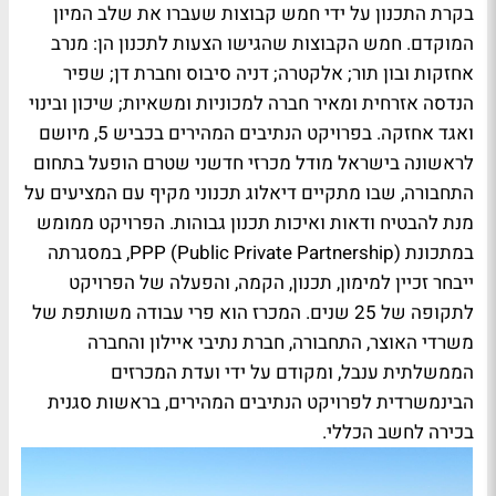
בקרת התכנון על ידי חמש קבוצות שעברו את שלב המיון
המוקדם. חמש הקבוצות שהגישו הצעות לתכנון הן: מנרב
אחזקות ובון תור; אלקטרה; דניה סיבוס וחברת דן; שפיר
הנדסה אזרחית ומאיר חברה למכוניות ומשאיות; שיכון ובינוי
ואגד אחזקה. בפרויקט הנתיבים המהירים בכביש 5, מיושם
לראשונה בישראל מודל מכרזי חדשני שטרם הופעל בתחום
התחבורה, שבו מתקיים דיאלוג תכנוני מקיף עם המציעים על
מנת להבטיח ודאות ואיכות תכנון גבוהות. הפרויקט ממומש
במתכונת (Public Private Partnership) PPP, במסגרתה
ייבחר זכיין למימון, תכנון, הקמה, והפעלה של הפרויקט
לתקופה של 25 שנים. המכרז הוא פרי עבודה משותפת של
משרדי האוצר, התחבורה, חברת נתיבי איילון והחברה
הממשלתית ענבל, ומקודם על ידי ועדת המכרזים
הבינמשרדית לפרויקט הנתיבים המהירים, בראשות סגנית
בכירה לחשב הכללי.