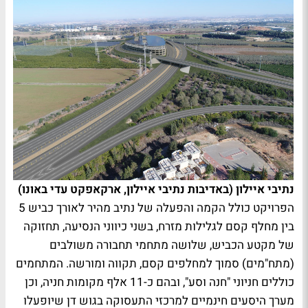
נתיבי איילון (באדיבות נתיבי איילון, ארקאפקט עדי באונו)
הפרויקט כולל הקמה והפעלה של נתיב מהיר לאורך כביש 5
בין מחלף קסם לגלילות מזרח, בשני כיווני הנסיעה, תחזוקה
של מקטע הכביש, שלושה מתחמי תחבורה משולבים
(מתח"מים) סמוך למחלפים קסם, תקווה ומורשה. המתחמים
כוללים חניוני "חנה וסע", ובהם כ-11 אלף מקומות חניה, וכן
מערך היסעים חינמיים למרכזי התעסוקה בגוש דן שיופעלו