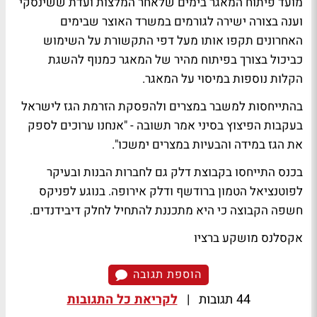
מועד פיתוח המאגר בימים שלאחר המלצות ועדת ששינסקי
וענה בצורה ישירה לגורמים במשרד האוצר שבימים
האחרונים תקפו אותו מעל דפי התקשורת על השימוש
כביכול בצורך בפיתוח מהיר של המאגר כמנוף להשגת
הקלות נוספות במיסוי על המאגר.
בהתייחסות למשבר במצרים ולהפסקת הזרמת הגז לישראל
בעקבות הפיצוץ בסיני אמר תשובה - "אנחנו ערוכים לספק
את הגז במידה והבעיות במצרים ימשכו".
בכנס התייחסו בקבוצת דלק גם לחברות הבנות ובעיקר
לפוטנציאל הטמון ברודשף ודלק אירופה. בנוגע לפניקס
חשפה הקבוצה כי היא מתכננת להתחיל לחלק דיבידנדים.
אקסלנס מושקע ברציו
הוספת תגובה
44 תגובות
|
לקריאת כל התגובות