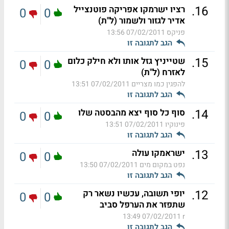
.
16
רציו ישרמקו אפריקה פוטנצייל
0
0
אדיר לגזור ולשמור (ל"ת)
פניקס
07/02/2011 13:56
הגב לתגובה זו
.
15
שטייניץ גזל אותו ולא חילק כלום
0
0
לאזרח (ל"ת)
להפגין כמו מצריים
07/02/2011 13:51
הגב לתגובה זו
.
14
סוף כל סוף יצא מהבסטה שלו
0
0
פינוקיו
07/02/2011 13:51
הגב לתגובה זו
.
13
ישראמקו עולה
0
0
נפט במקום מים
07/02/2011 13:50
הגב לתגובה זו
.
12
יופי תשובה, עכשיו נשאר רק
0
0
שתפזר את הערפל סביב
07/02/2011 13:49
r
הגב לתגובה זו