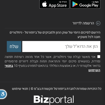
הרשמה לדיוור
הירשם לסיכום היומי של שוק ההון ולמבזקים של ביזפורטל - ניוזלטרים
חובה לכל משקיע
אני מאשר קבלת שני ניוזלטרים, אשר כל אחד מהווה רשימת תפוצה
נפרדת, בנושאים סיכום יומי והתראות חמות וקבלת דיוורים פרסומיים
בדואר אלקטרוני ו/ או באמצעות הסלולר בהתאם למפורט בסעיף 10
בתנאי
השימוש
כל הזכויות שמורות לחברת ביזפורטל תקשורת בע"מ ©
|
תנאי שימוש