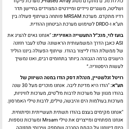
כוללת מכ"ם מתקדם מסוג Phased Array, מערכת פיקוד
ושליטה, משגרים ניידים ומיירטים המצוידים בחיישן תדר
רדיו מתקדם. מערכת MRSAM פותחה בשיתוף פעולה בין
תע"א ו-DRDO לשימוש מערכת הביטחון ההודית.
בועז לוי, מנכ״ל התעשייה האווירית:
"אנחנו גאים להציג את
ASI כאבן הדרך המשמעותית הראשונה שלנו לעבר חזונה
של ממשלת הודו לייצור בהודו. שיתוף הפעולה ביננו הוליד
הישגים ברמה הגבוהה ביותר בתחומים רבים, ואנו נמשיך
לעשות היסטוריה.״
רויטל זגלשטיין, מנהלת דסק הודו במטה השיווק של
תע״א:
"הודו היא מדינת ליבה. אנחנו מוכרים מעל 30 שנה
בהודו מגוון של מערכות לרבות מל"טים, מערכות לוויניות,
מערכות בעולמות הים והיבשה, טילים, לרבות טילי האמרסון.
"אנחנו מקימים בעצם בהודו תשתית תעשייתית ופיתוחית.
אנחנו מפתחים ומייצרים את טילי Mrsam ומערכות נוספות.
היום דיווחנו על הקמת החברה שתספק שירותי תחזוקה