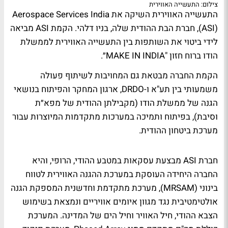
צילום: התעשייה האווירית
התעשייה האווירית השיקה את Aerospace Services India
(ASI), חברת הבת ההודית שלה, בניו דלהי. הקמת ASI מביאה
לידי ביטוי את השותפות בין התעשייה האווירית לממשלת
הודו ברוח חזון "MAKE IN INDIA״.
הקמת החברה מבטאת גם המחויבות לשיתוף פעולה
משמעותי בין תע"א ו-DRDO, ארגון המחקר והפיתוח בנושאי
הגנה של ממשלת הודו (מקבילתן ההודית של מפא״ת
וסיבת), בפיתוח ותמיכה במערכות מתקדמות המיוצרות עבור
מערכת ביטחון ההודית.
חברת ASI מבצעת עסקאות במטבע ההודי, הרופי, והיא
החברה היחידה העוסקת במערכת ההגנה האווירית לטווח
בינוני (MRSAM), מערכת מתקדמת וחדשנית המספקת הגנה
אולטימטיבית נגד מגוון איומים אוויריים ונמצאת בשימוש
הצבא ההודי, חיל האוויר וחיל הים של המדינה. המערכת