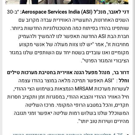
דני לאובר, מנכ"ל Aerospace Services India (ASI):
״ב-30
השנים האחרונות, התעשייה האווירית עבדה מקרוב עם
שותפינו בהודו בפיתוח כמה מהטכנולוגיות החדשות ביותר.
חברת הבת ASI החדשה תאפשר לנו להמשיך ולהעמיק
מחויבות זו", אמר "יש לנו צוות מעולה של אנשי מקצוע
מקומיים ואנו עובדים בשטח יחד עם השותפים שלנו במגזר
הציבורי והמגזר הפרטי".
דרור בר, מנהל מפעל הגנה אווירית בחטיבת מערכות טילים
וחלל
: "ASI תאפשר תמיכה מלאה במוצר בהודו עצמה
לעשרות מערכות MRSAM הנמצאות בשימוש הצי ההודי,
חיל האוויר ההודי והצבא ההודי, במסגרות זמן ותקציב חסרות
תקדים, והכל במטבע הרופי המקומי. מרכז השליטה
המשוכלל שלנו בשלוש רמות שליטה יאפשר זמני תגובה
מהירים ושירות טוב יותר".