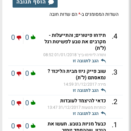
הוסף תגובה
השדות המסומנים ב-
הם שדות חובה
*
.
4
תידחו פיטורים; והתייעלות -
0
0
מקרבים את טבע לפשיטת רגל
(ל"ת)
ותודה ליחימו-ביץ'
01/01/2018 08:52
הגב לתגובה זו
.
3
שוב פייק ניוז מבית הליכוד ?
0
0
נמאסתם (ל"ת)
מירה
31/12/2017 14:59
הגב לתגובה זו
.
2
כדאי להיצמד לעובדות
0
0
כותרות מטעות
31/12/2017 13:47
הגב לתגובה זו
.
1
כבעל מניות בטבע. תעשו את
0
0
הנכון. שההפסד יוחזר