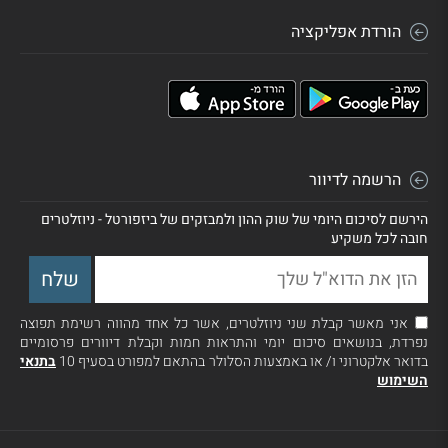
הורדת אפליקציה
הרשמה לדיוור
הירשם לסיכום היומי של שוק ההון ולמבזקים של ביזפורטל - ניוזלטרים
חובה לכל משקיע
אני מאשר קבלת שני ניוזלטרים, אשר כל אחד מהווה רשימת תפוצה
נפרדת, בנושאים סיכום יומי והתראות חמות וקבלת דיוורים פרסומיים
בדואר אלקטרוני ו/ או באמצעות הסלולר בהתאם למפורט בסעיף 10
בתנאי
השימוש