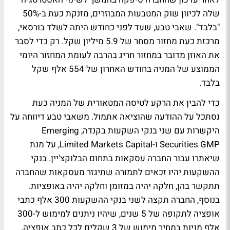
שלה לכיוון שוק המטבעות המבוזרים, מזנקת כעת ב-50%
"בלבד". שאבי טבע, שעד לפני כחודש היתה לשלד בורסאי,
מרכזת כעת מחזור מסחר של 5.9 מיליון שקל. רק כדי לסבר
את האוזן מדובר במחזור חריג בהרבה לעומת המחזור היומי
הממוצע של המניה בחודש האחרון של 554 אלף שקל
בלבד.
כדי להבין את הרקע לטיסה המטאורית של המניה כעת
נסתכל על ההודעה שהוציאה אתמול. משאבי טבע דיווחה על
היקשרות עם שני בנקי השקעות בקנדה, Emerging
Securities GMP ו-Limited Markets Capital, על מנת
שיאתרו עבור החברה עסקאות בתחום הבלוקצ'יין. בנקי
ההשקעות יהיו זכאים לתמורה שתיגזר מעסקאות שהחברה
תתקשר בהן, חלקה יהיה במזומן וחלקה יהיה באופציות.
בנוסף, החברה תקצה לשני בנקי ההשקעות 300 אלף כתבי
אופציה לתקופה של 5 שנים, שיהיו ניתנים למימוש ל-300
אלף מניות במחיר מימוש של 3 שקלים לכל כתב אופציה.