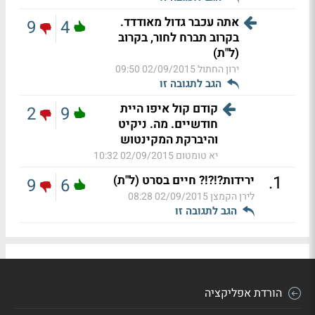
אתה עכבר גדול מאודדד.
9
4
בקרוב תברח לחור, בקרוב
(ל"ת)
ירון החתול
02/09/2015 09:50
הגב לתגובה זו
קודם קול איפו היית
2
9
חודשיים. מה. ניקיט
והיברקת המקינטוש
יא טומטום
02/09/2015 10:32
.
1
ירידות?!?!? חיים בסרט (ל"ת)
9
6
לירן הקמצן
02/09/2015 08:28
הגב לתגובה זו
הורדת אפליקציה