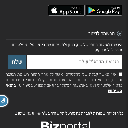
הרשמה לדיוור
הירשם לסיכום היומי של שוק ההון ולמבזקים של ביזפורטל - ניוזלטרים
חובה לכל משקיע
אני מאשר קבלת שני ניוזלטרים, אשר כל אחד מהווה רשימת תפוצה
נפרדת, בנושאים סיכום יומי והתראות חמות וקבלת דיוורים פרסומיים
בדואר אלקטרוני ו/ או באמצעות הסלולר בהתאם למפורט בסעיף 10
בתנאי
השימוש
כל הזכויות שמורות לחברת ביזפורטל תקשורת בע"מ ©
|
תנאי שימוש