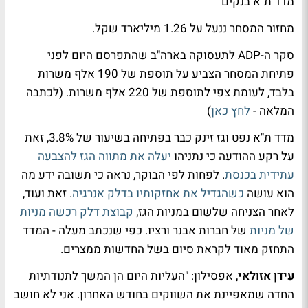
מדד ת"א בנקים
מחזור המסחר ננעל על 1.26 מיליארד שקל.
סקר ה-ADP לתעסוקה בארה"ב שהתפרסם היום לפני
פתיחת המסחר הצביע על תוספת של 190 אלף משרות
בלבד, לעומת צפי לתוספת של 220 אלף משרות. (לכתבה
המלאה -
לחץ כאן
)
מדד ת"א נפט וגז זינק כבר בפתיחה בשיעור של 3.8%, זאת
על רקע ההודעה כי נתניהו
יעלה את מתווה הגז להצבעה
עתידית בכנסת
. לפחות לפי הבוקר, נראה כי תשובה ידע מה
הוא עושה
כשהגדיל את אחזקותיו בדלק אנרגיה
. זאת ועוד,
לאחר הצניחה שלשום במניות הגז,
קבוצת דלק רכשה מניות
של מניות
של חברות אבנר ורציו. כפי שנכתב מעלה - המדד
התחזק מאוד לקראת סיום בשל החדשות ממצרים.
עידן אזולאי
, אפסילון: "העליות היום הן המשך לתנודתיות
החדה שמאפיינת את השווקים בחודש האחרון. אני לא חושב