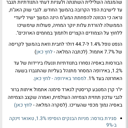
שהמגמה השלילית השתנתה ולעניות דעתי התנודתיות תגבר
עד לישיבת הפד הקרובה בהמשך החודש. לגבי שוק האג"ח,
נראה כי הכוונה להפחתת המע"מ הינה המשך ישיר ליעדי
הממשלה להורדת עלות יוקר המחיה, פעולות שימשיכו
ללחוץ על הצמודים הקצרים ולתמוך במחמים הארוכים".
הנפט נופל 1.4% ל-44.7 דולר לחבית וזאת בהמשך לקריסה
של 7.7% אתמול. (לכתבה המלאה -
לחץ כאן
)
הבורסות באסיה נסחרו בתנודתיות וננעלו בירידות של עד
1.2%, באירופה המסחר מתנהל בעליות שהתגברו בשעה
האחרונה בעד 1%.
למסחר באירופה - לחץ כאן
.
יו"ר קרן המטבע קריסטין לגארד סימנה אתמול איתות ברור
לגבי עדכון תחזית הצמיחה העולמית, ואמרה שקצב הצמיחה
באסיה נמוך מכפי שהעריכו. (לסקרה המלאה -
לחץ כאן)
סגירת בורסה: מניות הבנקים הוסיפו 1.3%, טאואר זינקה
ב-9%