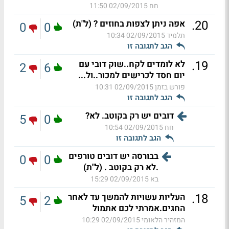
חח
02/09/2015 11:50
.
20
אפה ניתן לצפות בחוזים ? (ל"ת)
0
0
תלמיד
02/09/2015 10:34
הגב לתגובה זו
.
19
לא לומדים לקח..שוק דובי עם
2
6
יום חסד לכרישים למכור..ול...
פורש בזמן
02/09/2015 10:31
הגב לתגובה זו
דובים יש רק בקוטב. לא?
5
0
חח
02/09/2015 10:54
הגב לתגובה זו
בבורסה יש דובים טורפים
0
0
.לא רק בקוטב . (ל"ת)
בא
02/09/2015 15:29
.
18
העליות עשויות להמשך עד לאחר
5
2
החגים.אמרתי לכם אתמול
המזהיר הלאומי
02/09/2015 10:29