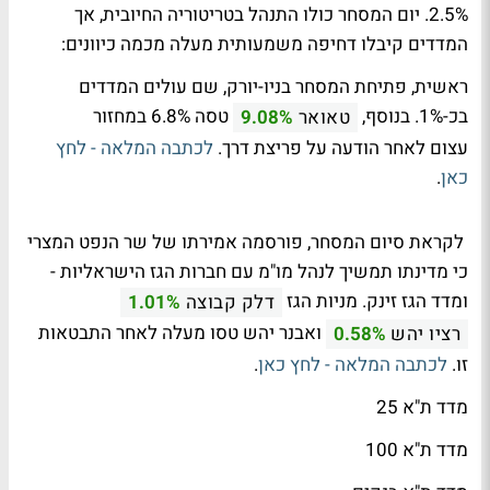
2.5%. יום המסחר כולו התנהל בטריטוריה החיובית, אך
המדדים קיבלו דחיפה משמעותית מעלה מכמה כיוונים:
ראשית, פתיחת המסחר בניו-יורק, שם עולים המדדים
בכ-1%. בנוסף,
טסה 6.8% במחזור
טאואר
9.08%
עצום לאחר הודעה על פריצת דרך.
לכתבה המלאה - לחץ
כאן
.
לקראת סיום המסחר, פורסמה אמירתו של שר הנפט המצרי
כי מדינתו תמשיך לנהל מו"מ עם חברות הגז הישראליות -
ומדד הגז זינק. מניות הגז
דלק קבוצה
1.01%
ואבנר יהש טסו מעלה לאחר התבטאות
רציו יהש
0.58%
זו.
לכתבה המלאה - לחץ כאן
.
מדד ת"א 25
מדד ת"א 100