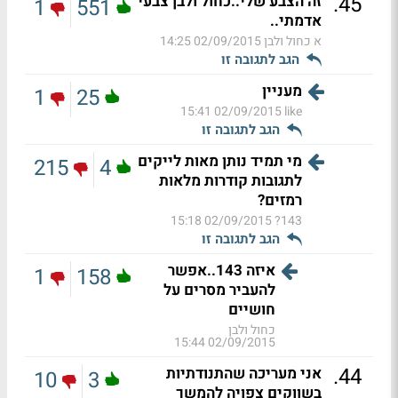
.
45
זה הצבע שלי..כחול ולבן צבעי
1
551
אדמתי..
א כחול ולבן
02/09/2015 14:25
הגב לתגובה זו
מעניין
1
25
02/09/2015 15:41
like
הגב לתגובה זו
מי תמיד נותן מאות לייקים
215
4
לתגובות קודרות מלאות
רמזים?
02/09/2015 15:18
143?
הגב לתגובה זו
איזה 143..אפשר
1
158
להעביר מסרים על
חושיים
כחול ולבן
02/09/2015 15:44
.
44
אני מעריכה שהתנודתיות
10
3
בשווקים צפויה להמשך